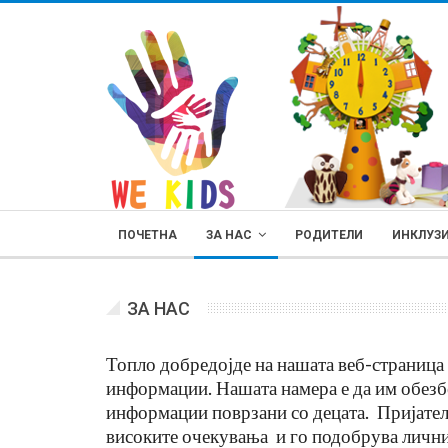
ПОЧЕТНА
ЗА НАС
РОДИТЕЛИ
ИНКЛУЗ
ЗА НАС
Топло добредојде на нашата веб-страница н
информации. Нашата намера е да им обезб
РОДИТЕЛИ
информации поврзани со децата. Пријател
високите очекувања и го подобрува личнио