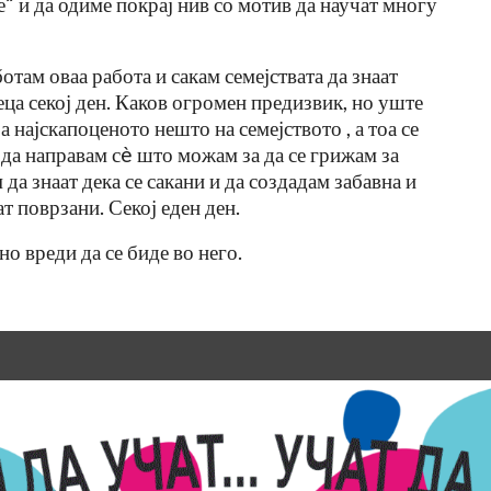
е“ и да одиме покрај нив со мотив да научат многу
отам оваа работа и сакам семејствата да знаат
еца секој ден. Каков огромен предизвик, но уште
 најскапоценото нешто на семејството , а тоа се
 да направам сè што можам за да се грижам за
 да знаат дека се сакани и да создадам забавна и
т поврзани. Секој еден ден.
но вреди да се биде во него.