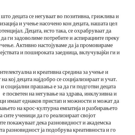
 што децата се негуваат во позитивна, грижлива и
изација и учење насочено кон децата, нашата цел
отенцијал. Децата, исто така, се охрабруваат да
е да ги задоволиме потребите и аспирациите преку
учење. Активно настојуваме да ја промовираме
ејствата и пошироката заедница, вклучувајќи ги и
нтелектуална и креативна средина за учење и
а
15 Работи Што Специјален
на кој децата најдобро се социјализираат и учат.
Едукатор Никогаш Не Би Ги
 и социјални прашања е за да ги подготви децата
…
Направил Со Сопственото Дете
 е посветен на негување на здрава, инклузивна и
ици имаат еднаков пристап и можности и можат да
Jul 27, 2026
вањето на крос-културна емпатија и разбирањето
а сите ученици да го реализираат својот
ите покажуваат дека разновидност и академска
ата разновидност ја подобрува креативноста и го