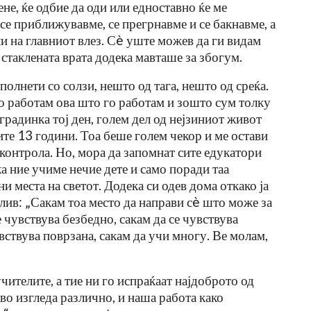
ене, ќе одбие да оди или едноставно ќе ме
 се приближувавме, се прегрнавме и се бакнавме, а
ли на главниот влез. Сè уште можев да ги видам
 стаклената врата додека мавташе за збогум.
полнети со солзи, нешто од тага, нешто од среќа.
го работам ова што го работам и зошто сум толку
 градинка тој ден, голем дел од нејзиниот живот
ите 13 години. Тоа беше голем чекор и ме остави
контрола. Но, мора да запомнат сите едукатори
а ние учиме нечие дете и само поради таа
и места на светот. Додека си одев дома откако ја
лив: „Сакам тоа место да направи сè што може за
се чувствува безбедно, сакам да се чувствува
чувствува поврзана, сакам да учи многу. Ве молам,
чителите, а тие ни го испраќаат најдоброто од
тво изгледа различно, и наша работа како