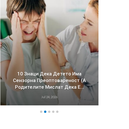
10 Знаци Дека Детето Има
Сензорна Преоптовареност (а
Зош
Родителите Мислат Дека Е…
Имаа
Jul 24, 2026