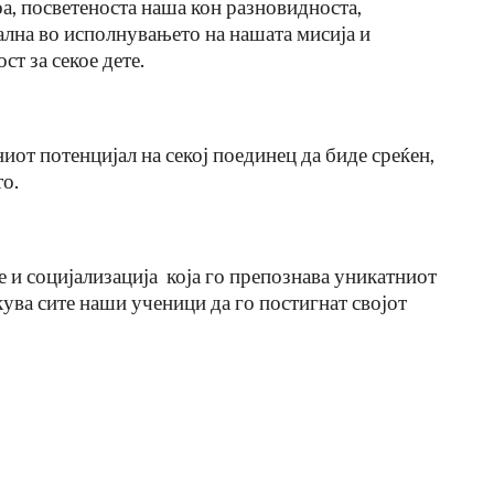
а, посветеноста наша кон разновидноста,
ална во исполнувањето на нашата мисија и
т за секое дете.
иот потенцијал на секој поединец да биде среќен,
о.
 и социјализација која го препознава уникатниот
кува сите наши ученици да го постигнат својот