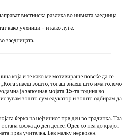
аправат вистинска разлика во нивната заедница
ат како ученици – и како луѓе.
о заедницата.
ца која и те како ме мотивираше повеќе да се
ка: „Кога знаеш зошто, тогаш знаеш што има големо
еодамна ја започнав мојата 15-та година во
змислувам зошто сум едукатор и зошто одбирам да
мојата ќерка на нејзиниот прв ден во градинка. Таа
 остана свежа до ден денес. Одев со неа до крајот
ната прва учителка. Бев малку нервозен,