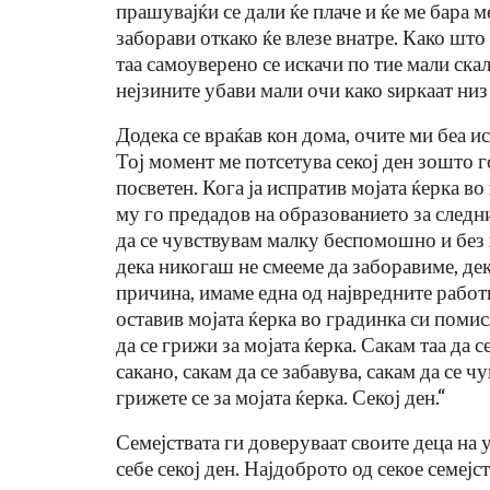
прашувајќи се дали ќе плаче и ќе ме бара м
заборави откако ќе влезе внатре. Како што
таа самоуверено се искачи по тие мали ска
нејзините убави мали очи како ѕиркаат низ
Додека се враќав кон дома, очите ми беа ис
Тој момент ме потсетува секој ден зошто 
посветен. Кога ја испратив мојата ќерка во
му го предадов на образованието за следн
да се чувствувам малку беспомошно и без 
дека никогаш не смееме да заборавиме, дек
причина, имаме една од највредните работн
оставив мојата ќерка во градинка си помис
да се грижи за мојата ќерка. Сакам таа да 
сакано, сакам да се забавува, сакам да се 
грижете се за мојата ќерка. Секој ден.“
Семејствата ги доверуваат своите деца на у
себе секој ден. Најдоброто од секое семејс