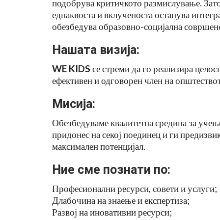
подобрува критичкото размислување. Зато
еднаквоста и вклученоста останува интегр
обезбедува образовно-социјална совршенос
Нашата визија:
WE KIDS
се стреми да го реализира целосн
ефективен и одговорен член на општествот
Мисија
:
Обезбедуваме квалитетна средина за учење
придонес на секој поединец и ги предизви
максимален потенцијал.
Ние сме познати по
:
Професионални ресурси, совети и услуги;
Длабочина на знаење и експертиза;
Развој на иновативни ресурси;