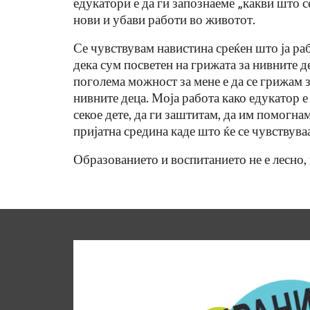
едукатори е да ги запознаеме „какви што с
нови и убави работи во животот.
Се чувствувам навистина среќен што ја раб
дека сум посветен на грижата за нивните д
поголема можност за мене е да се грижам за
нивните деца. Моја работа како едукатор е
секое дете, да ги заштитам, да им помогнам
пријатна средина каде што ќе се чувствуваа
Образованието и воспитанието не е лесно, 