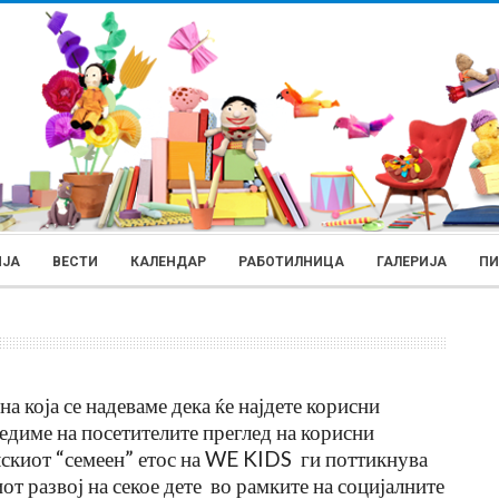
ИЈА
ВЕСТИ
КАЛЕНДАР
РАБОТИЛНИЦА
ГАЛЕРИЈА
П
а која се надеваме дека ќе најдете корисни
едиме на посетителите преглед на корисни
РОДИТЕЛИ
скиот “семеен” етос на WE KIDS ги поттикнува
т развој на секое дете во рамките на социјалните