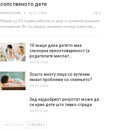
сопственото дете
WEKIDS.MK
Jul 27, 2026
0
Повеќе од 15 години работам со деца со различни развојни
потешкотии. Во тој период запознав стотици семејства,…
10 знаци дека детето има
сензорна преоптовареност (а
родителите мислат…
Jul 24, 2026
Зошто многу лица со аутизам
имаат проблеми со спиењето?
Jul 15, 2026
Зад најдобриот резултат може да
се крие дете што тивко страда
Jul 13, 2026
ПРЕТХОДНА
СЛЕДНА