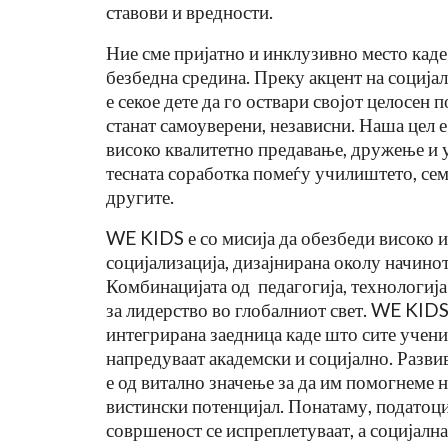
ставови и вредности.
Ние сме пријатно и инклузивно место каде
безбедна средина. Преку акцент на социјал
е секое дете да го оствари својот целосен п
станат самоуверени, независни. Наша цел 
високо квалитетно предавање, дружење и 
тесната соработка помеѓу училиштето, сем
другите.
WE KIDS е со мисија да обезбеди високо и
Кога Екранот Станува Пречк
социјализација, дизајнирана околу начинот 
Наместо Помош: Развојна
Комбинацијата од педагогија, технологија
Дисфазија И Современото
за лидерство во глобалниот свет. WE KIDS
интегрирана заедница каде што сите учен
Jul 9, 2026
напредуваат академски и социјално. Разви
е од витално значење за да им помогнеме н
вистински потенцијал. Понатаму, податоц
совршеност се испреплетуваат, а социјалн