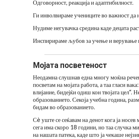
Одговорност, реакција и адаптибилност.
Ги инволвираме учениците во важност да н
Нудиме негувачка средина каде децата раст
Инспирираме љубов за учење и верување в
Мојата посветеност
Неодамна слушнав една многу моќна речени
посветам на мојата работа, а таа гласи ва
влијание, бидејќи одиш кон твојата цел“. Н
образованието. Секоја учебна година, ра
бидам во образованието.
Сè уште се сеќавам на денот кога ја носев 
сега има скоро 18 години, но таа случка ми
на нашата патека, каде што ја чекаше нејзи