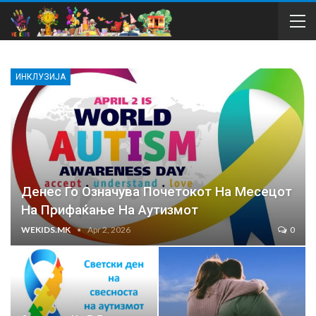
ИНКЛУЗИЈА
Денес Го Означува Почетокот На Месецот
На Прифаќање На Аутизмот
WEKIDS.MK
Apr 2, 2026
0