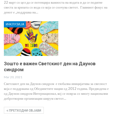
22 март со цел да се потенцира важноста на водата и да се подигне
свеста за кризата со вода со која се соочува светот. Главниот фокус на
денот е „поддршка на…
ИНКЛУЗИЈА
Зошто е важен Светскиот ден на Даунов
синдром
Mar 20, 2021
Светскиот ден на Даунов синдром е глобална иницијатива за свесност
која е поддржана од Обединетите нации од 2012 година. Предводена е
од Даунов синдром Интернационал, кој се поврза со многу национални
добротворни организации ширум светот…
ПРЕТХОДНИ ОБЈАВИ