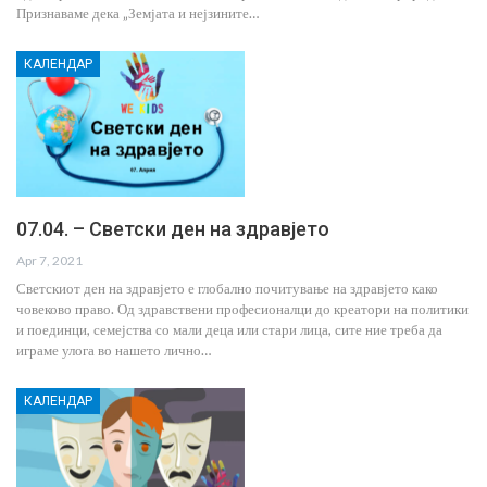
Признаваме дека „Земјата и нејзините…
КАЛЕНДАР
07.04. – Светски ден на здравјето
Apr 7, 2021
Светскиот ден на здравјето е глобално почитување на здравјето како
човеково право. Од здравствени професионалци до креатори на политики
и поединци, семејства со мали деца или стари лица, сите ние треба да
играме улога во нашето лично…
КАЛЕНДАР