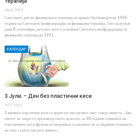
терапија
Sep 8, 2021
Светскиот ден на физикалната терапија за првпат бил воведен во 1996
година од Светската конфедерација за физикална терапија. Тие одлучиле
дека 8 септември, датумот кога е основана Светската конфедерација за
физикална терапија во 1951…
КАЛЕНДАР
3 Јули. – Ден без пластични кеси
Jul 3, 2021
1 милион пластични кеси се користат низ целиот свет секоја минута. „Ако
светот не запре со производството целосно, за 30 години тежината на
пластичните кеси фрлени во морињата и океаните ќе ја надмине тежината
на сите суштества што живеат…