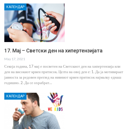
КАЛЕНДАР
17. Mај – Светски ден на хипертензијата
May 17, 2021
Секоја година, 17 мај е посветен на Светскиот ден на хипертензија или
ден на високиот крвен притисок. Целта на овој ден е: 1. Да ја мотивираат
јавноста за редовен преглед на нивниот крвен притисок најмалку еднаш
годишно. 2. Да се охрабрат…
КАЛЕНДАР