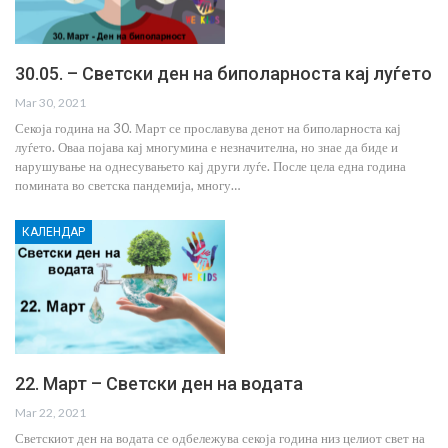
30.05. – Светски ден на биполарноста кај луѓето
Mar 30, 2021
Секоја година на 30. Март се прославува денот на биполарноста кај
луѓето. Оваа појава кај многумина е незначителна, но знае да биде и
нарушување на однесувањето кај други луѓе. После цела една година
помината во светска пандемија, многу…
КАЛЕНДАР
22. Март – Светски ден на водата
Mar 22, 2021
Светскиот ден на водата се одбележува секоја година низ целиот свет на