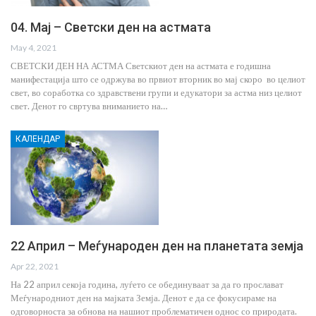
04. Мај – Светски ден на астмата
May 4, 2021
СВЕТСКИ ДЕН НА АСТМА Светскиот ден на астмата е годишна
манифестација што се одржува во првиот вторник во мај скоро во целиот
свет, во соработка со здравствени групи и едукатори за астма низ целиот
свет. Денот го свртува вниманието на…
КАЛЕНДАР
22 Април – Меѓународен ден на планетата земја
Apr 22, 2021
На 22 април секоја година, луѓето се обединуваат за да го прослават
Меѓународниот ден на мајката Земја. Денот е да се фокусираме на
одговорноста за обнова на нашиот проблематичен однос со природата.