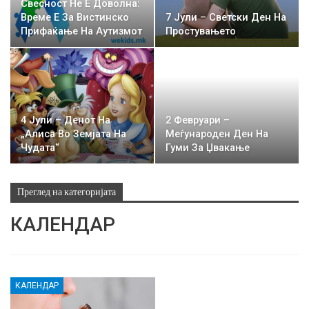
Свесност Не Е Доволна:
Време Е За Вистинско
7 Јули – Светски Ден На
Прифаќање На Аутизмот
Простувањето
4 Јули – Денот На
2 Февруари –
„Алиса Во Земјата На
Меѓународен Ден На
Чудата“
Гуми За Џвакање
Преглед на категоријата
КАЛЕНДАР
КАЛЕНДАР