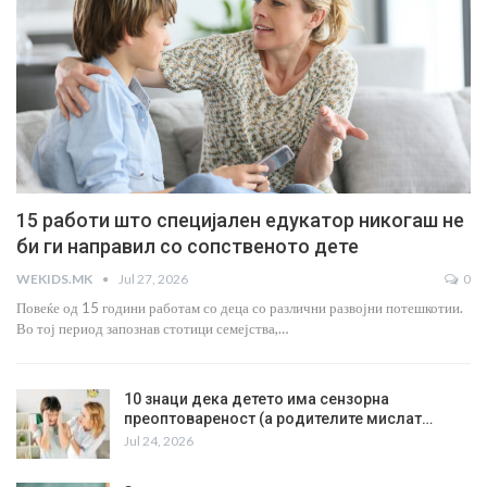
15 работи што специјален едукатор никогаш не
би ги направил со сопственото дете
WEKIDS.MK
Jul 27, 2026
0
Повеќе од 15 години работам со деца со различни развојни потешкотии.
Во тој период запознав стотици семејства,…
10 знаци дека детето има сензорна
преоптовареност (а родителите мислат…
Jul 24, 2026