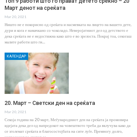
Топ 9 работи што го прават детето среќно – 20
Март денот на среќата
Mar 20, 2021
Ништо не е покорисно од среќата и насмевката на лицето на вашето дете,
дури и кога е намачкано со чоколадо. Неверојатниот дел од детството е
дека среќата не е недостижна како што е во зрелоста. Покрај тоа, секогаш
малите работи што ги…
КАЛЕНДАР
20. Март – Светски ден на среќата
Mar 20, 2021
Секоја година на 20 март, Меѓународниот ден на среќата ја промовира
идејата дека дел од напредокот на човештвото треба да вклучува како да
се зголемат среќата и благосостојбата на сите луѓе. Премногу долго,
напредокот во светот се…