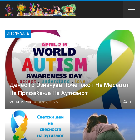
ИНКЛУЗИЈА
Денес Го Означува Почетокот На Месецот
На Прифаќање На Аутизмот
WEKIDS.MK
Apr 2, 2026
0