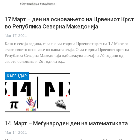
17 Март – ден на основањето на Црвениот Крст
во Република Северна Македонија
Mar 17, 2021
Како и секоја година, така и оваа година Црвениот крст на 17 Март го
слави своето основање во нашата земја. Оваа година Црвениот крст на
Република Северна Македонија одбележува значајни 76 години од
своето основање и 26 години од…
КАЛЕНДАР
14. Март – Меѓународен ден на математиката
Mar 14, 2021