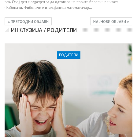
век. Овој ден е одреден за да одговара на првите броеви на низата
Фибоначи. Фибоначи е италијански математичар…
ПРЕТХОДНИ ОБЈАВИ
НАЈНОВИ ОБЈАВИ
ИНКЛУЗИЈА / РОДИТЕЛИ
РОДИТЕЛИ