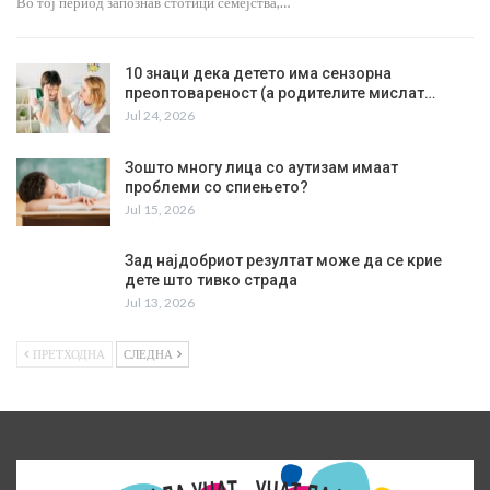
Во тој период запознав стотици семејства,…
10 знаци дека детето има сензорна
преоптовареност (а родителите мислат…
Jul 24, 2026
Зошто многу лица со аутизам имаат
проблеми со спиењето?
Jul 15, 2026
Зад најдобриот резултат може да се крие
дете што тивко страда
Jul 13, 2026
ПРЕТХОДНА
СЛЕДНА