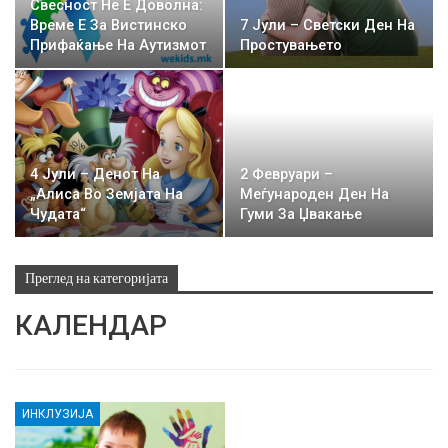
Свесност Не Е Доволна:
Време Е За Вистинско
7 Јули – Светски Ден На
Прифаќање На Аутизмот
Простувањето
4 Јули – Денот На
2 Февруари –
„Алиса Во Земјата На
Меѓународен Ден На
Чудата“
Гуми За Џвакање
Преглед на категоријата
КАЛЕНДАР
ИНКЛУЗИЈА