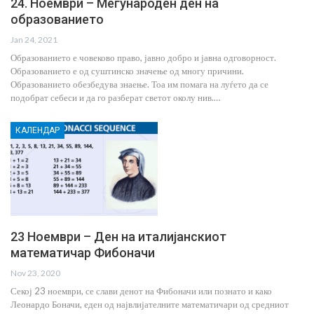
24. Ноември – Меѓународен ден на
образованието
Jan 24, 2021
Образованието е човеково право, јавно добро и јавна одговорност.
Образованието е од суштинско значење од многу причини.
Образованието обезбедува знаење. Тоа им помага на луѓето да се
подобрат себеси и да го разберат светот околу нив.…
КАЛЕНДАР
23 Ноември – Ден на италијанскиот
математичар Фибоначи
Nov 23, 2020
Секој 23 ноември, се слави денот на Фибоначи или познато и како
Леонардо Боначи, еден од највлијателните математичари од средниот