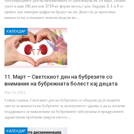
Меѓународниот ден на математиката се одбележува на 14 март. Познат
уште и како ПИ ден или 3/14 во форма месец / ден, бидејќи 3, 1 и 4 се
првите три значајни цифри на бројот на пи. Денот ќе ја препознае
важноста на успешните женски модели во…
КАЛЕНДАР
11. Март – Светскиот ден на бубрезите со
внимание на бубрежната болест кај децата
Mar 11, 2021
Секоја година, Светскиот ден на бубрезите се обидува да ја подигне
свеста за важноста на бубрезите за целокупното здравје и да ја зголеми
поддршката за намалување на бубрежните заболувања и придружните
здравствени проблеми ширум светот.…
КАЛЕНДАР