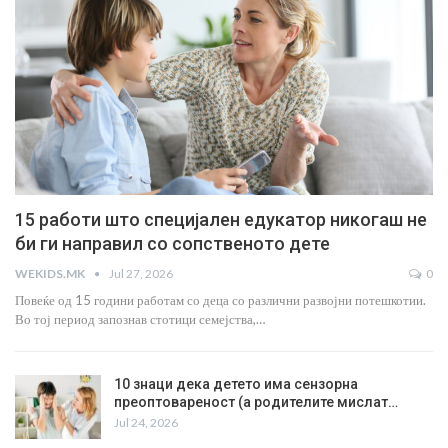
15 работи што специјален едукатор никогаш не
би ги направил со сопственото дете
WEKIDS.MK
Jul 27, 2026
0
Повеќе од 15 години работам со деца со различни развојни потешкотии.
Во тој период запознав стотици семејства,…
10 знаци дека детето има сензорна
преоптовареност (а родителите мислат…
Jul 24, 2026