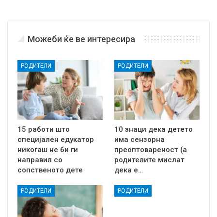
Можеби ќе ве интересира
РОДИТЕЛИ
РОДИТЕЛИ
15 работи што
10 знаци дека детето
специјален едукатор
има сензорна
никогаш не би ги
преоптовареност (а
направил со
родителите мислат
сопственото дете
дека е…
РОДИТЕЛИ
РОДИТЕЛИ