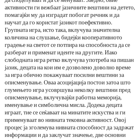
активности ги вежбаат јазичните вештини на детето,
помагајќи му да изградат побогат речник и да
научат да го користат јазикот поефективно.
Групната игра, исто така, вклучува значителна
количина на слушање, бидејќи кооперативното
градење на светот се потпира на способноста да се
разберат и применат идеите на другите. Иако
слободната игра ретко вклучува употреба на пишан
јазик, децата на кои им е дозволено доволно време
за игра обично покажуваат посилни вештини за
описменување. Оваа асоцијација постои затоа што
глумењето игра усовршува неколку вештини пред
описменување, вклучувајќи работна меморија,
именување и симболична мисла. Додека децата
играат, тие се сеќаваат на минатите искуства и ги
применуваат во нивната тековна активност. Овој
процес ја зголемува нивната способност да задржат
информации и да заклучат значење, две основни