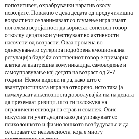
попозитивен, охрабрувачки наратив околу
неволјите. Поважно е дека децата од предучилишна
возраст кои се занимаваат со глумење игра имаат
поголема веројатност да користат сопствен говор
отколку децата кои учествуваат во активности
насочени од возрасни. Оваа промена во
однесувањето сугерира подобрена емоционална
регулација бидејќи сопствениот говор е примарна
алатка за внатрешна комуникација, самоводење и
самоуправување кај децата на возраст од 2-7
години. Некои видови игра, како што е
авантуристичката игра на отворено, исто така ја
намалуваат анксиозноста дозволувајќи им на децата
да преземаат ризици, што ги изложува на
ограничени епизоди на страв и сомнеж. Овие
искуства ги учат децата како да управуваат со
психолошкото и физиолошкото возбудување и да
се справат со неизвесноста, која е многу
заштитничка од стрес.