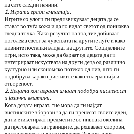
на сите следни начини:
1. Играта гради емпатија.
Игрите со улоги ги предизвикуваат децата да се
стават во туѓа кожа и да го видат светот од поинаква
гледна точка. Како резултат на тоа, тие добиваат
поголема свест за чувствата на другите луѓе и како
нивните постапки влијаат на другите. Социјалните
игри, исто така, може да бараат од децата да ги
интегрираат искуствата на други деца од различно
културно или економско потекло од нив, што ги
подобрува карактеристиките како толеранција и
отвореност.
2. Децата кои играат имаат подобра писменост
и јазични вештини.
Кога децата играат, тие мора да ги најдат
вистинските зборови за да ги пренесат своите идеи,
да ги етикетираат предметите во нивната околина,
да преговараат за границите, да решаваат спорови,
да споделуваат и да се менуваат. Заедно, овие