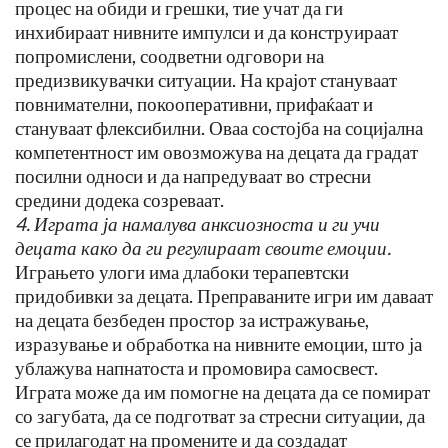
процес на обиди и грешки, тие учат да ги
инхибираат нивните импулси и да конструираат
попромислени, соодветни одговори на
предизвикувачки ситуации. На крајот стануваат
повнимателни, покооперативни, прифаќаат и
стануваат флексибилни. Оваа состојба на социјална
компетентност им овозможува на децата да градат
посилни односи и да напредуваат во стресни
средини додека созреваат.
4. Играта ја намалува анксиозноста и ги учи
децата како да ги регулираат своите емоции.
Играњето улоги има длабоки терапевтски
придобивки за децата. Преправаните игри им даваат
на децата безбеден простор за истражување,
изразување и обработка на нивните емоции, што ја
ублажува напнатоста и промовира самосвест.
Играта може да им помогне на децата да се помират
со загубата, да се подготват за стресни ситуации, да
се прилагодат на промените и да создадат