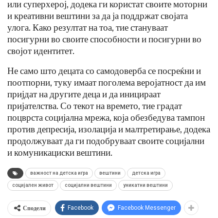
или суперхерој, додека ги користат своите моторни
и креативни вештини за да ја поддржат својата
улога. Како резултат на тоа, тие стануваат
посигурни во своите способности и посигурни во
својот идентитет.
Не само што децата со самодоверба се посреќни и
поотпорни, туку имаат поголема веројатност да им
пријдат на другите деца и да иницираат
пријателства. Со текот на времето, тие градат
поцврста социјална мрежа, која обезбедува тампон
против депресија, изолација и малтретирање, додека
продолжуваат да ги подобруваат своите социјални
и комуникациски вештини.
важност на детска игра
вештини
детска игра
социјален живот
социјални вештини
уникатни вештини
Сподели
Facebook
Facebook Messenger