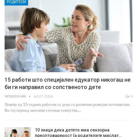
РОДИТЕЛИ
15 работи што специјален едукатор никогаш не
би ги направил со сопственото дете
WEKIDS.MK
Jul 27, 2026
0
Повеќе од 15 години работам со деца со различни развојни потешкотии.
Во тој период запознав стотици семејства,…
10 знаци дека детето има сензорна
преоптовареност (а родителите мислат…