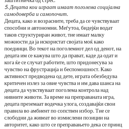
5. Децата кои играат имаат поголема социјална
самодоверба и самопочит.
Децата, како и возрасните, треба да се чувствуваат
способни и автономни. Меѓутоа, бидејќи водат
таков структуриран живот, тие имаат малку
можности да ја искористат својата моќ како
поединци. Во текот на поголемиот дел од денот, на
децата им се кажува што да прават, каде да одат и
кога ќе се случат работите, што придонесува за
чувство на фрустрација и беспомошност. Како
активност предводена од дете, играта обезбедува
критичен излез за овие чувства и им дава шанса на
децата да чувствуваат поголема контрола над
нивните животи. За време на преправаната игра,
децата преземаат водечка улога, создавајќи свои
правила во амбиент по сопствен избор. Тие се
слободни да живеат во измислени позиции на
авторитет, како што се преправањето дека се принц