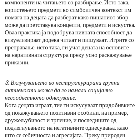
компоненти на читањето со разбирање. Исто така,
користењето предмети во симболичен контекст им
помага на децата да разберат како пишаниот збор
може да претставува концепти, предмети и искуства.
Оваа практика ја подобрува нивната способност да
визуелизираат додека читаат и пишуваат. Игрите со
преправање, исто така, ги учат децата на основите
на наративната структура преку усно раскажување
приказни.
3. Вклучувањето во неструктурирани групни
активности може да го намали социјално
несоодветното однесување.
Кога децата играат, тие ги искусуваат придобивките
од покажувањето позитивни особини, на пример,
дружељубивост и трпение, и последиците од
подлегнувањето на негативните однесувања, како
што се себичноста и агресијата. Преку природен