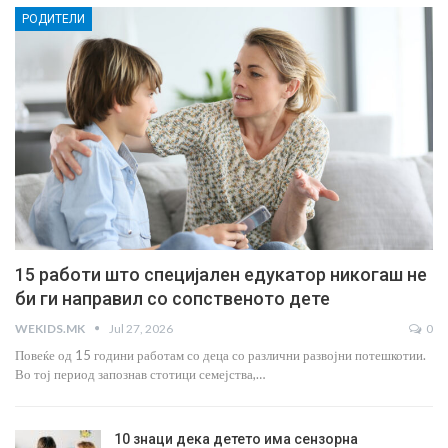
РОДИТЕЛИ
15 работи што специјален едукатор никогаш не
би ги направил со сопственото дете
WEKIDS.MK
Jul 27, 2026
0
Повеќе од 15 години работам со деца со различни развојни потешкотии.
Во тој период запознав стотици семејства,…
10 знаци дека детето има сензорна