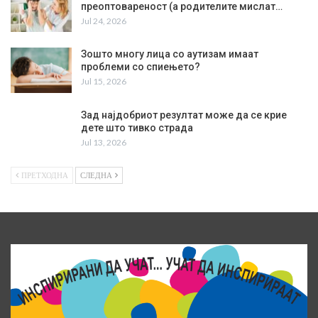
преоптовареност (а родителите мислат…
Jul 24, 2026
Зошто многу лица со аутизам имаат
проблеми со спиењето?
Jul 15, 2026
Зад најдобриот резултат може да се крие
дете што тивко страда
Jul 13, 2026
ПРЕТХОДНА
СЛЕДНА