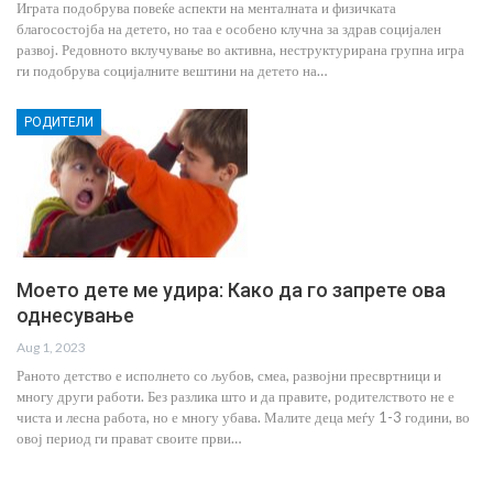
Играта подобрува повеќе аспекти на менталната и физичката
благосостојба на детето, но таа е особено клучна за здрав социјален
развој. Редовното вклучување во активна, неструктурирана групна игра
ги подобрува социјалните вештини на детето на…
РОДИТЕЛИ
Моето дете ме удира: Како да го запрете ова
однесување
Aug 1, 2023
Раното детство е исполнето со љубов, смеа, развојни пресвртници и
многу други работи. Без разлика што и да правите, родителството не е
чиста и лесна работа, но е многу убава. Малите деца меѓу 1-3 години, во
овој период ги прават своите први…