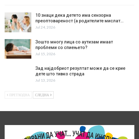
10 знаци дека детето има сензорна
преоптовареност (а родителите мислат…
Jul 24, 2026
Зошто многу лица со аутизам имаат
проблеми со спиењето?
Jul 15, 2026
Зад најдобриот резултат може да се крие
дете што тивко страда
Jul 13, 2026
ПРЕТХОДНА
СЛЕДНА