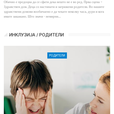
Обично е предоцна да се сфати дека нешто не е во ред. Прва сцена –
Здравствен дом. Деца со настинати и загрижени родители. Во нашите
здравствени домови вообичаено е да чекате неколку часа, дури и кога
имате закажано. Што значи - немирни…
ИНКЛУЗИЈА / РОДИТЕЛИ
РОДИТЕЛИ