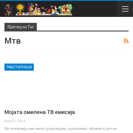
Преглед на Таг
Мтв
РАБОТИЛНИЦА
Мојата омилена ТВ емисија
Aug 27, 2024
На телевизија има многу разновидни, едукативни, забавни и детски