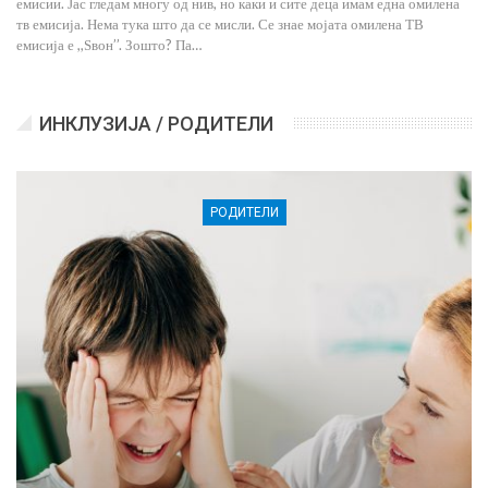
емисии. Јас гледам многу од нив, но каки и сите деца имам една омилена
тв емисија. Нема тука што да се мисли. Се знае мојата омилена ТВ
емисија е ,,Ѕвон’’. Зошто? Па…
ИНКЛУЗИЈА / РОДИТЕЛИ
РОДИТЕЛИ