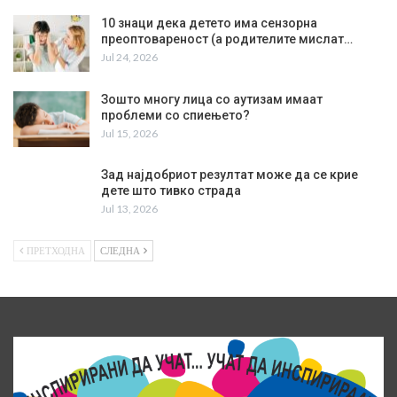
10 знаци дека детето има сензорна
преоптовареност (а родителите мислат…
Jul 24, 2026
Зошто многу лица со аутизам имаат
проблеми со спиењето?
Jul 15, 2026
Зад најдобриот резултат може да се крие
дете што тивко страда
Jul 13, 2026
ПРЕТХОДНА
СЛЕДНА