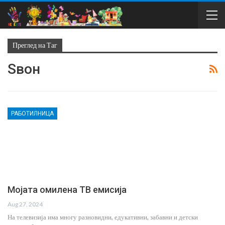
Преглед на Таг
Ѕвон
РАБОТИЛНИЦА
Мојата омилена ТВ емисија
Aug 27, 2024
На телевизија има многу разновидни, едукативни, забавни и детски