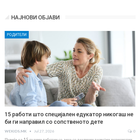
НАЈНОВИ ОБЈАВИ
РОДИТЕЛИ
15 работи што специјален едукатор никогаш не
би ги направил со сопственото дете
WEKIDS.MK
Jul 27, 2026
0
Повеќе од 15 години работам со деца со различни развојни потешкотии.