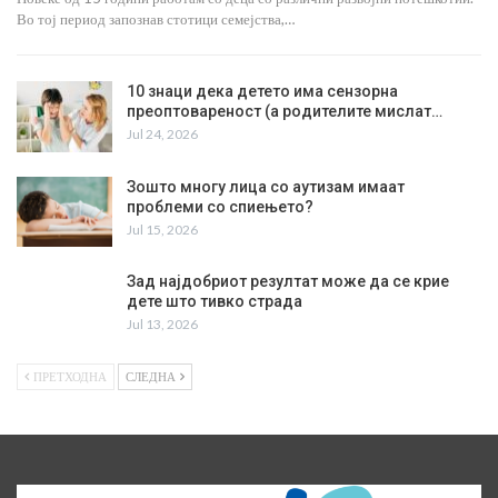
Во тој период запознав стотици семејства,…
10 знаци дека детето има сензорна
преоптовареност (а родителите мислат…
Jul 24, 2026
Зошто многу лица со аутизам имаат
проблеми со спиењето?
Jul 15, 2026
Зад најдобриот резултат може да се крие
дете што тивко страда
Jul 13, 2026
ПРЕТХОДНА
СЛЕДНА