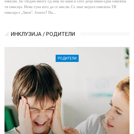
емисии. Јас гледам многу од нив, но каки и сите деца имам една омилена
тв емисија. Нема тука што да се мисли. Се знае мојата омилена ТВ
емисија е ,,Ѕвон’’. Зошто? Па…
ИНКЛУЗИЈА / РОДИТЕЛИ
РОДИТЕЛИ