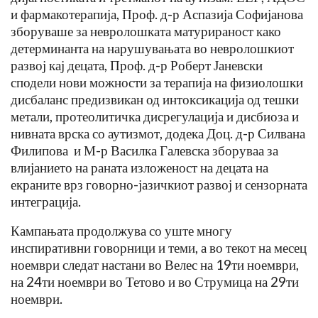
и фармакотерапија, Проф. д-р Аспазија Софијанова
зборуваше за невролошката матурираност како
детерминанта на нарушувањата во невролошкиот
развој кај децата, Проф. д-р Роберт Јаневски
сподели нови можности за терапија на физиолошки
дисбаланс предизвикан од интоксикација од тешки
метали, протеолитичка дисрегулација и дисбиоза и
нивната врска со аутизмот, додека Доц. д-р Силвана
Филипова и М-р Василка Галевска зборуваа за
влијанието на раната изложеност на децата на
екраните врз говорно-јазичкиот развој и сензорната
интеграција.
Кампањата продолжува со уште многу
инспиративни говорници и теми, а во текот на месец
ноември следат настани во Велес на 19ти ноември,
на 24ти ноември во Тетово и во Струмица на 29ти
ноември.