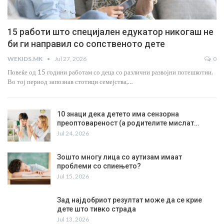
15 работи што специјален едукатор никогаш не
би ги направил со сопственото дете
WEKIDS.MK
Jul 27, 2026
0
Повеќе од 15 години работам со деца со различни развојни потешкотии.
Во тој период запознав стотици семејства,…
10 знаци дека детето има сензорна
преоптовареност (а родителите мислат…
Jul 24, 2026
Зошто многу лица со аутизам имаат
проблеми со спиењето?
Jul 15, 2026
Зад најдобриот резултат може да се крие
дете што тивко страда
Jul 13, 2026