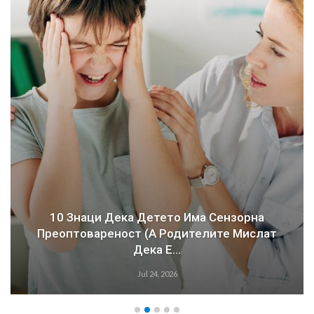
ат
Зошто Многу Лица Со Аутизам Имаат
Проблеми Со Спиењето?
Jul 15, 2026