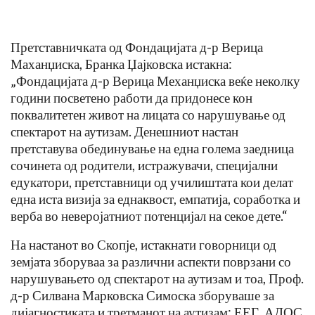
Претставничката од Фондацијата д-р Верица
Маханџиска, Бранка Џајковска истакна:
„Фондацијата д-р Верица Механџиска веќе неколку
години посветено работи да придонесе кон
поквалитетен живот на лицата со нарушување од
спектарот на аутизам. Денешниот настан
претставува обединување на една голема заедница
сочинета од родители, истражувачи, специјални
едукатори, претставници од училиштата кои делат
една иста визија за еднаквост, емпатија, соработка и
верба во неверојатниот потенцијал на секое дете.“
На настанот во Скопје, истакнати говорници од
земјата зборуваа за различни аспекти поврзани со
нарушувањето од спектарот на аутизам и тоа, Проф.
д-р Силвана Марковска Симоска зборуваше за
дијагностиката и третманот на аутизам: ЕЕГ, АДОС