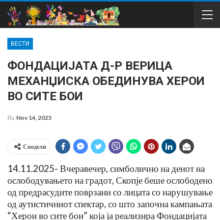
ВЕСТИ
ФОНДАЦИЈАТА Д-Р ВЕРИЦА
МЕХАНЏИСКА ОБЕДИНУВА ХЕРОИ
ВО СИТЕ БОИ
На
Nov 14, 2025
Сподели
14.11.2025- Вчеравечер, симболично на денот на
ослободувањето на градот, Скопје беше ослободено
од предрасудите поврзани со лицата со нарушување
од аутистичниот спектар, со што започна кампањата
“Херои во сите бои” која ја реализира Фондацијата