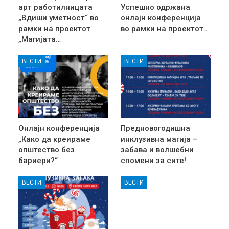
арт работилницата
Успешно одржaна
„Вдиши уметност“ во
онлајн конференција
рамки на проектот
во рамки на проектот…
„Магијата…
ВЕСТИ
ВЕСТИ
Онлајн конференција
Предновогодишна
„Како да креираме
инклузивна магија –
општество без
забава и волшебни
бариери?“
спомени за сите!
ВЕСТИ
ВЕСТИ