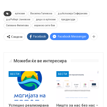
аутизам
Василка Галевска
д-р Аспазија Софијанова
д-р Роберт Јаневски
деца со аутизам
предрасуди
Силвана Филипова
херои во сите бои
Сподели
Facebook
Facebook Messenger
Можеби ќе ве интересира
ВЕСТИ
ВЕСТИ
Успешно реализирана
Ништо за нас без нас –