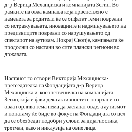
д-р Верица Механџиска и компанијата Зегин. Во
рамките на оваа кампања која првенствено е
наменета за родители ќе се опфатат теми поврзани
со истражувањата, иновациите и надминувањето на
предизвиците поврзани со нарушувањето од
спектарот на аутизам. Покрај Скопје, кампањата ќе
продолжи со настани во сите плански региони во
државата.
Настанот го отвори Викторија Механџиска-
претседателка на Фондацијата д-р Верица
Механџиска и косопственичка на компанијата
Зегин, која изјави дека активностите поврзани со
оваа горлива тема нема да застанат овде, а аутизмот
и понатаму ќе биде во фокус на Фондацијата со цел
да се обезбедат подобри услови за дијагностика,
третман, како и инклузија на овие лица.