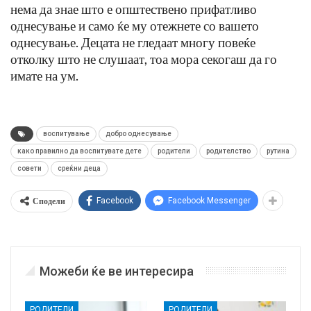
нема да знае што е општествено прифатливо
однесување и само ќе му отежнете со вашето
однесување. Децата не гледаат многу повеќе
отколку што не слушаат, тоа мора секогаш да го
имате на ум.
воспитување
добро однесување
како правилно да воспитувате дете
родители
родителство
рутина
совети
среќни деца
Сподели
Facebook
Facebook Messenger
Можеби ќе ве интересира
РОДИТЕЛИ
РОДИТЕЛИ