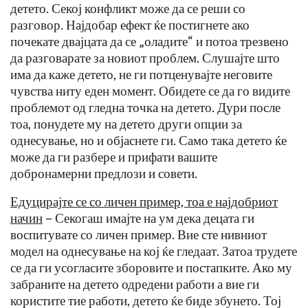
детето. Секој конфликт може да се реши со
разговор. Најдобар ефект ќе постигнете ако
почекате двајцата да се „оладите“ и потоа трезвено
да разговарате за новиот проблем. Слушајте што
има да каже детето, не ги потценувајте неговите
чувства ниту еден момент. Обидете се да го видите
проблемот од гледна точка на детето. Дури после
тоа, понудете му на детето други опции за
однесување, но и објаснете ги. Само така детето ќе
може да ги разбере и прифати вашите
добронамерни предлози и совети.
Едуцирајте се со личен пример, тоа е најдобриот
начин
– Секогаш имајте на ум дека децата ги
воспитувате со личен пример. Вие сте нивниот
модел на однесување на кој ќе гледаат. Затоа трудете
се да ги усогласите зборовите и постапките. Ако му
забраните на детето одредени работи а вие ги
користите тие работи, детето ќе биде збунето. Тој