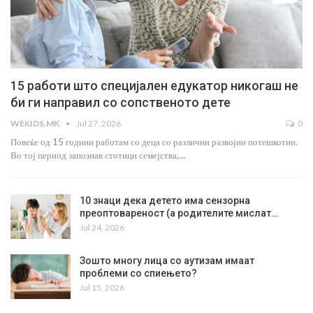
15 работи што специјален едукатор никогаш не
би ги направил со сопственото дете
WEKIDS.MK
Jul 27, 2026
0
Повеќе од 15 години работам со деца со различни развојни потешкотии.
Во тој период запознав стотици семејства,…
10 знаци дека детето има сензорна
преоптовареност (а родителите мислат…
Jul 24, 2026
Зошто многу лица со аутизам имаат
проблеми со спиењето?
Jul 15, 2026