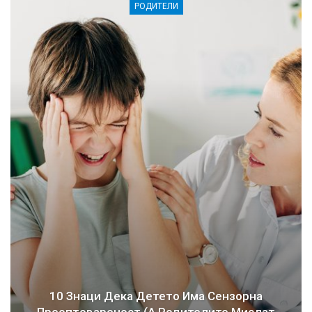
РОДИТЕЛИ
10 Знаци Дека Детето Има Сензорна
Преоптовареност (а Родителите Мислат