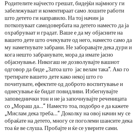
Родителите најчесто грешат, бидејќи најмногу ги
забележуваат и коментираат само лошите работи
што детето ги направило. На тој начин ја
поткопуваат самодовербата на детето наместо да ја
охрабруваат и градат. Ваше е да му објасните на
вашето дете што очекувате од него, наместо само да
му наметнувате забрани. Не заборавајте дека дури и
кога нешто забранувате, мора да имате јасно
објаснување. Никогаш не дозволувајте вашиот
одговор да биде „Затоа што јас велам така“. Ако го
третирате вашето дете како некој што го
почитувате, ефектите од доброто воспитување и
однесување ќе бидат повидливи. Избегнувајте
заповеднички тон и не ја започнувајте реченицата
со „Мораш да…“ Наместо тоа, подобро е да кажете
„Мислам дека треба…“ Доколку на овој начин му се
обраќате на детето, многу се поголеми шансите дека
тоа ќе ве слуша. Пробајте и ќе се уверите сами.