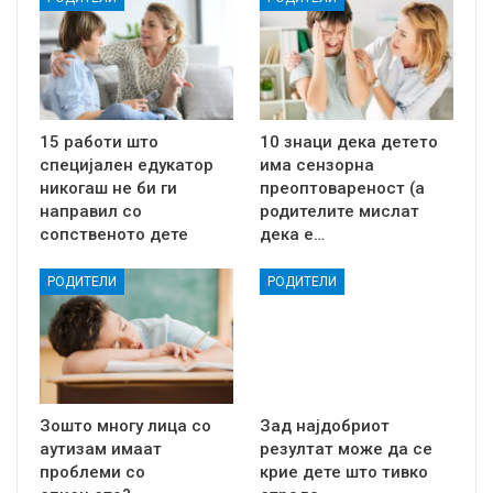
15 работи што
10 знаци дека детето
специјален едукатор
има сензорна
никогаш не би ги
преоптовареност (а
направил со
родителите мислат
сопственото дете
дека е…
РОДИТЕЛИ
РОДИТЕЛИ
Зошто многу лица со
Зад најдобриот
аутизам имаат
резултат може да се
проблеми со
крие дете што тивко