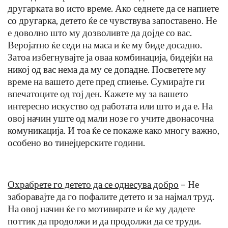
другарката во исто време. Ако седнете да се напиете
со другарка, детето ќе се чувствува запоставено. Не
е доволно што му дозволивте да дојде со вас.
Веројатно ќе седи на маса и ќе му биде досадно.
Затоа избегнувајте ја оваа комбинација, бидејќи на
никој од вас нема да му се допадне. Посветете му
време на вашето дете пред спиење. Сумирајте ги
впечатоците од тој ден. Кажете му за вашето
интересно искуство од работата или што и да е. На
овој начин уште од мали нозе го учите двонасочна
комуникација. И тоа ќе се покаже како многу важно,
особено во тинејџерските години.
Охрабрете го детето да се однесува добро
– Не
заборавајте да го пофалите детето и за најмал труд.
На овој начин ќе го мотивирате и ќе му дадете
поттик да продолжи и да продолжи да се труди.