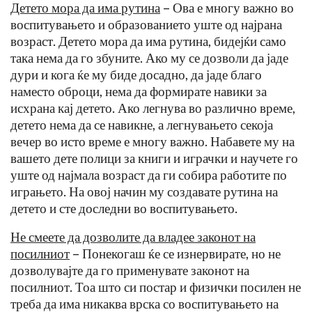
Детето мора да има рутина
– Ова е многу важно во
воспитувањето и образованието уште од најрана
возраст. Детето мора да има рутина, бидејќи само
така нема да го збуните. Ако му се дозволи да јаде
дури и кога ќе му биде досадно, да јаде благо
наместо оброци, нема да формирате навики за
исхрана кај детето. Ако легнува во различно време,
детето нема да се навикне, а легнувањето секоја
вечер во исто време е многу важно. Набавете му на
вашето дете полици за книги и играчки и научете го
уште од најмала возраст да ги собира работите по
играњето. На овој начин му создавате рутина на
детето и сте доследни во воспитувањето.
Не смеете да дозволите да владее законот на
посилниот
– Понекогаш ќе се изнервирате, но не
дозволувајте да го применувате законот на
посилниот. Тоа што си постар и физички посилен не
треба да има никаква врска со воспитувањето на