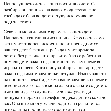
Непослушното дете е лошо воспитано дете. Се
разбира, виновникот за ваквото однесување не
треба да се бара во детето, туку исклучиво во
родителството.
Секогаш мора да имате време за вашето дете
–
Направете позитивна дисциплина. Ќе успеете само
ако имате отворен, искрен и позитивен однос со
вашето дете. Секогаш треба да имате време за
детето без разлика што правите. Ако се работи за
помало дете, важно е да поминете малку време во
играње со него. Кога станува збор за постаро дете,
важно е да имате заеднички ритуали. Излегувањето
на прошетка нека биде само ваше заедничко време и
искористете го тоа време за да разговарате со детето
и активно да го слушате. Не дозволувајте да
пишувате пораки на телефон додека детето скока до
вас. Она што многу млади родители грешат е тоа
што одат на прошетка со своето дете и со