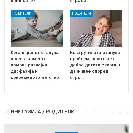
спиењето?
страда
РОДИТЕЛИ
РОДИТЕЛИ
Кога екранот станува
Кога рутината станува
пречка наместо
проблем, зошто не е
помош: развојна
добро детето секогаш
дисфазија и
да живее според
современото детство
строг…
ИНКЛУЗИЈА / РОДИТЕЛИ