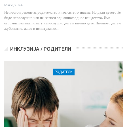
Mar 6, 2024
Не постои рецепт за родителство и тоа сите го знаеме. Но дали детето ќе
биде непослушно или не, зависи од нашиот однос кон детето. Има
огромна разлика помеѓу непослушно дете и палаво дете. Палавото дете е
љубопитно, живо и испитувачко.…
ИНКЛУЗИЈА / РОДИТЕЛИ
РОДИТЕЛИ