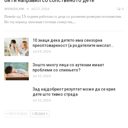
би ги направил со сопственото дете
WEKIDS.MK
Jul 27, 2026
0
Повеќе од 15 години работам со деца со различни развојни потешкотии.
Во тој период запознав стотици семејства,…
10 знаци дека детето има сензорна
преоптовареност (а родителите мислат…
Jul 24, 2026
Зошто многу лица со аутизам имаат
проблеми со спиењето?
Jul 15, 2026
Зад најдобриот резултат може да се крие
дете што тивко страда
Jul 13, 2026
ПРЕТХОДНА
СЛЕДНА