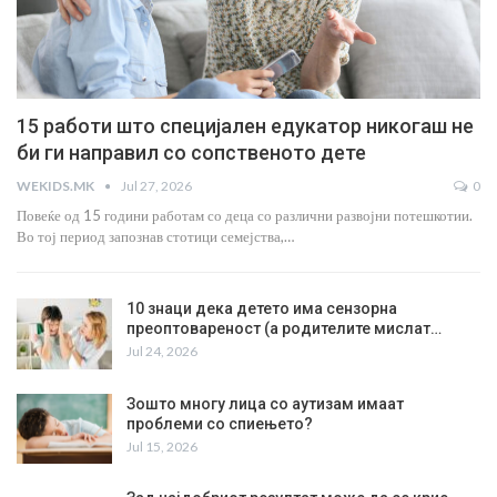
15 работи што специјален едукатор никогаш не
би ги направил со сопственото дете
WEKIDS.MK
Jul 27, 2026
0
Повеќе од 15 години работам со деца со различни развојни потешкотии.
Во тој период запознав стотици семејства,…
10 знаци дека детето има сензорна
преоптовареност (а родителите мислат…
Jul 24, 2026
Зошто многу лица со аутизам имаат
проблеми со спиењето?
Jul 15, 2026