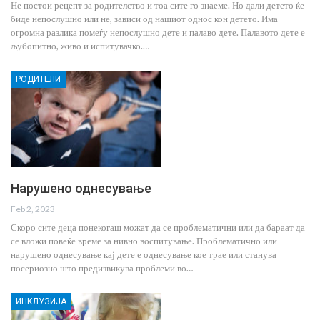
Не постои рецепт за родителство и тоа сите го знаеме. Но дали детето ќе
биде непослушно или не, зависи од нашиот однос кон детето. Има
огромна разлика помеѓу непослушно дете и палаво дете. Палавото дете е
љубопитно, живо и испитувачко.…
РОДИТЕЛИ
Нарушено однесување
Feb 2, 2023
Скоро сите деца понекогаш можат да се проблематични или да бараат да
се вложи повеќе време за нивно воспитување. Проблематично или
нарушено однесување кај дете е однесување кое трае или станува
посериозно што предизвикува проблеми во…
ИНКЛУЗИЈА