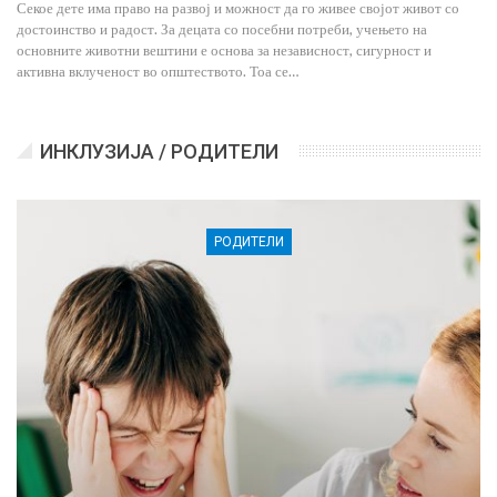
Секое дете има право на развој и можност да го живее својот живот со
достоинство и радост. За децата со посебни потреби, учењето на
основните животни вештини е основа за независност, сигурност и
активна вклученост во општеството. Тоа се…
ИНКЛУЗИЈА / РОДИТЕЛИ
РОДИТЕЛИ