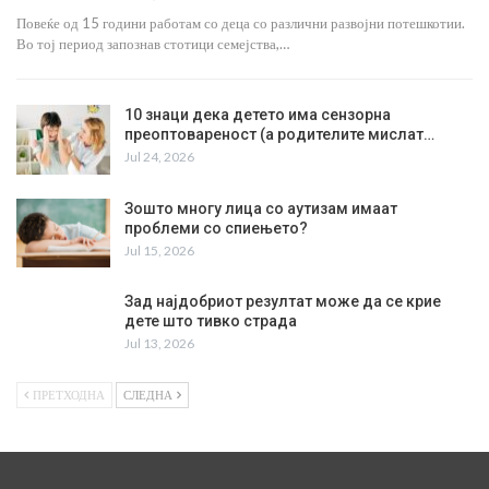
Повеќе од 15 години работам со деца со различни развојни потешкотии.
Во тој период запознав стотици семејства,…
10 знаци дека детето има сензорна
преоптовареност (а родителите мислат…
Jul 24, 2026
Зошто многу лица со аутизам имаат
проблеми со спиењето?
Jul 15, 2026
Зад најдобриот резултат може да се крие
дете што тивко страда
Jul 13, 2026
ПРЕТХОДНА
СЛЕДНА