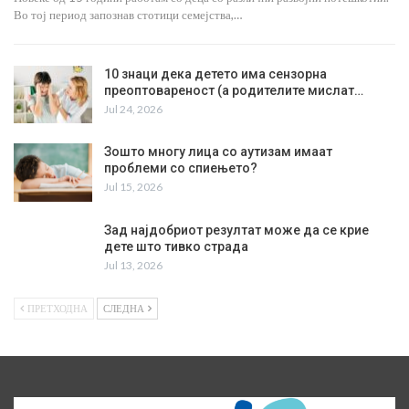
Во тој период запознав стотици семејства,…
10 знаци дека детето има сензорна
преоптовареност (а родителите мислат…
Jul 24, 2026
Зошто многу лица со аутизам имаат
проблеми со спиењето?
Jul 15, 2026
Зад најдобриот резултат може да се крие
дете што тивко страда
Jul 13, 2026
ПРЕТХОДНА
СЛЕДНА