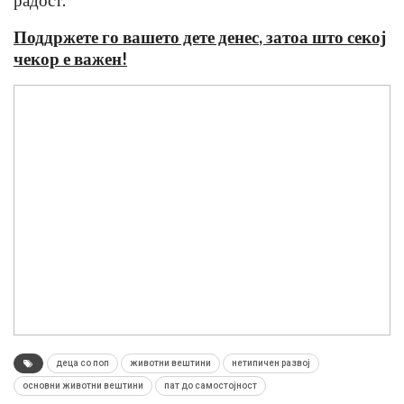
Поддржете го вашето дете денес
, затоа што секој
чекор е важен!
деца со поп
животни вештини
нетипичен развој
основни животни вештини
пат до самостојност