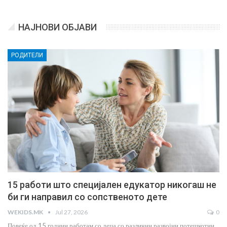
НАЈНОВИ ОБЈАВИ
РОДИТЕЛИ
15 работи што специјален едукатор никогаш не
би ги направил со сопственото дете
WEKIDS.MK
Jul 27, 2026
0
Повеќе од 15 години работам со деца со различни развојни потешкотии.