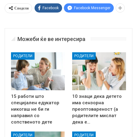
Сподели
Facebook
Facebook Messenger
Можеби ќе ве интересира
РОДИТЕЛИ
РОДИТЕЛИ
15 работи што
10 знаци дека детето
специјален едукатор
има сензорна
никогаш не би ги
преоптовареност (а
направил со
родителите мислат
сопственото дете
дека е…
РОДИТЕЛИ
РОДИТЕЛИ