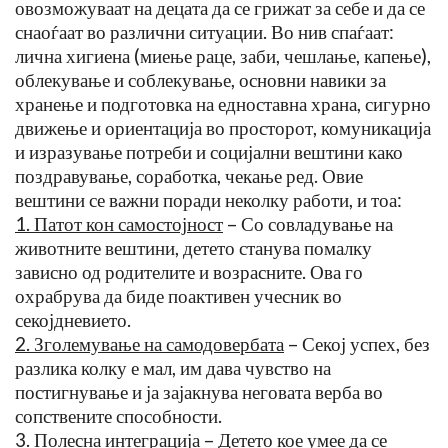
овозможуваат на децата да се грижат за себе и да се
снаоѓаат во различни ситуации. Во нив спаѓаат:
лична хигиена (миење раце, заби, чешлање, капење),
облекување и соблекување, основни навики за
хранење и подготовка на едноставна храна, сигурно
движење и ориентација во просторот, комуникација
и изразување потреби и социјални вештини како
поздравување, соработка, чекање ред. Овие
вештини се важни поради неколку работи, и тоа:
1. Пат
от кон самостојност
– Со совладување на
животните вештини, детето станува помалку
зависно од родителите и возрасните. Ова го
охрабрува да биде поактивен учесник во
секојдневието.
2. Зголемување на самодовербата
– Секој успех, без
разлика колку е мал, им дава чувство на
постигнување и ја зајакнува неговата верба во
сопствените способности.
3. Полесна интеграција
– Детето кое умее да се