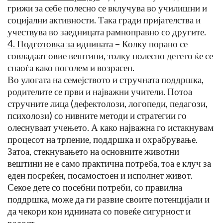
грижи за себе полесно се вклучува во училишни и
социјални активности. Така гради пријателства и
учествува во заедницата рамноправно со другите.
4. Подготовка за иднината
– Колку порано се
совладаат овие вештини, толку полесно детето ќе се
снаоѓа како поголем и возрасен.
Во улогата на семејството и стручната поддршка,
родителите се први и најважни учители. Потоа
стручните лица (дефектолози, логопеди, педагози,
психолози) со нивните методи и стратегии го
олеснуваат учењето. А како најважна го истакнувам
процесот на трпение, поддршка и охрабрување.
Затоа, стекнувањето на основните животни
вештини не е само практична потреба, тоа е клуч за
еден посреќен, посамостоен и исполнет живот.
Секое дете со посебни потреби, со правилна
поддршка, може да ги развие своите потенцијали и
да чекори кон иднината со повеќе сигурност и
радост.