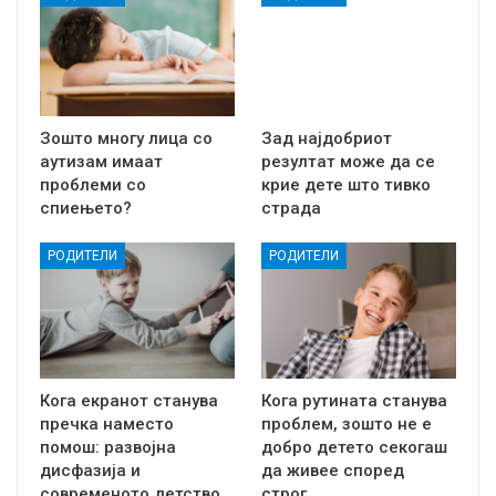
Зошто многу лица со
Зад најдобриот
аутизам имаат
резултат може да се
проблеми со
крие дете што тивко
спиењето?
страда
РОДИТЕЛИ
РОДИТЕЛИ
Кога екранот станува
Кога рутината станува
пречка наместо
проблем, зошто не е
помош: развојна
добро детето секогаш
дисфазија и
да живее според
современото детство
строг…