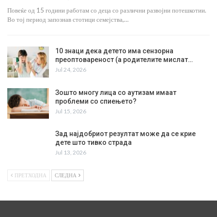
Повеќе од 15 години работам со деца со различни развојни потешкотии.
Во тој период запознав стотици семејства,…
10 знаци дека детето има сензорна
преоптовареност (а родителите мислат…
Jul 24, 2026
Зошто многу лица со аутизам имаат
проблеми со спиењето?
Jul 15, 2026
Зад најдобриот резултат може да се крие
дете што тивко страда
Jul 13, 2026
ПРЕТХОДНА
СЛЕДНА