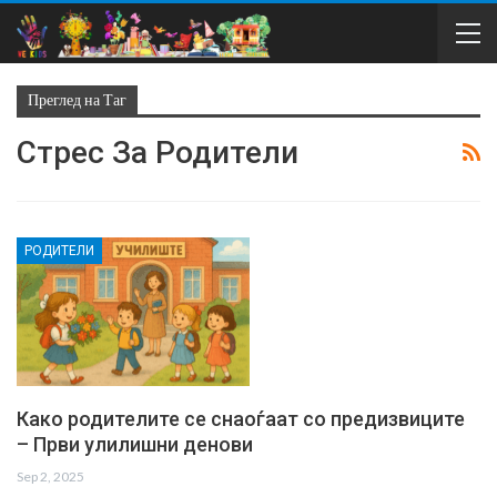
Преглед на Таг
Стрес За Родители
РОДИТЕЛИ
Како родителите се снаоѓаат со предизвиците
– Први улилишни денови
Sep 2, 2025