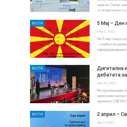
парк во Скопје де
со попреченост и 
5 Мај – Ден
ВЕСТИ
May 5, 2025
На 5 мај секоја г
– симбол на нашиот
официјализирањето
Дигитална и
ВЕСТИ
дебатата за
Apr 11, 2025
Во организација н
дигитални алатки з
проектот СИГНАЛ и
2 април – С
ВЕСТИ
Apr 2, 2025