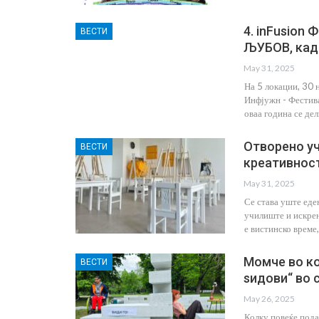
4. inFusion
ВЕСТИ
ЉУБОВ, кад
May 31, 2025
На 5 локации, 30 н
Инфјужн - Фести
оваа година се де
Отворено уч
ВЕСТИ
креативност
May 31, 2025
Се става уште еден
училиште и искрен
е вистинско време
Момче во ко
ВЕСТИ
ѕидови“ во 
May 26, 2025
Колку повеќе пода