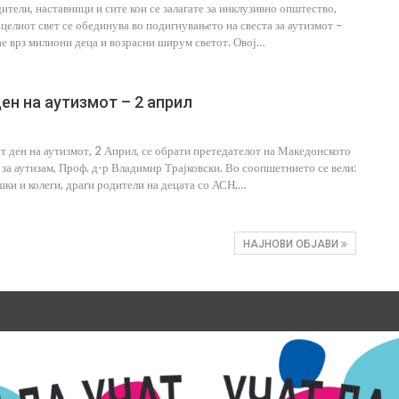
ители, наставници и сите кои се залагате за инклузивно општество,
 целиот свет се обединува во подигнувањето на свеста за аутизмот –
ае врз милиони деца и возрасни ширум светот. Овој…
ен на аутизмот – 2 април
т ден на аутизмот, 2 Април, се обрати претедателот на Македонското
за аутизам, Проф. д-р Владимир Трајковски. Во соопшетнието се вели:
ки и колеги, драги родители на децата со АСН,…
НАЈНОВИ ОБЈАВИ