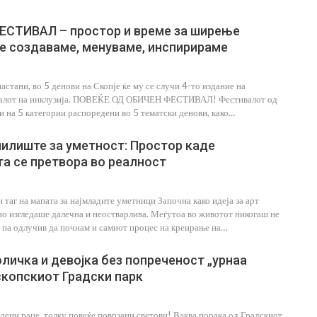
 ФЕСТИВАЛ – простор и време за ширење
е создаваме, менуваме, инспирираме
астани, во 5 денови на Скопје ќе му се случи 4-то издание на
валот на инклузија. ПОВЕЌЕ ОД ОБИЧЕН ФЕСТИВАЛ! Фестивалот од
ли на 5 категории распоредени во 5 тематски денови, како…
илиште за уметност: Простор каде
а се претвора во реалност
 таг на мапата за најмладите уметници Започна како идеја за арт
о изгледаше далечна и неостварлива. Меѓутоа во животот никогаш не
, па одлучив да почнам и самиот процес на креирање на…
личка и девојка без попреченост „урнаа
скопскиот Градски парк
дени раце, толку повеќе поврзани светови! Ваква порака од Градскиот