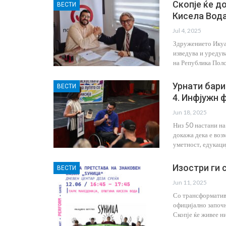
Скопје ќе д
ВЕСТИ
Кисела Вод
Jul 4, 2025
Здружението Икуал
изведува и уредув
на Република Полс
Урнати бари
ВЕСТИ
4. Инфјужн 
Jun 18, 2025
Низ 50 настани на
докажа дека е воз
Кога Екранот Станува Пречк
уметност, едукаци
Наместо Помош: Развојна
Дисфазија И Современото
Изостри ги 
ВЕСТИ
Jul 9, 2026
Jun 11, 2025
Со трансформатив
официјално започн
Скопје ќе живее н