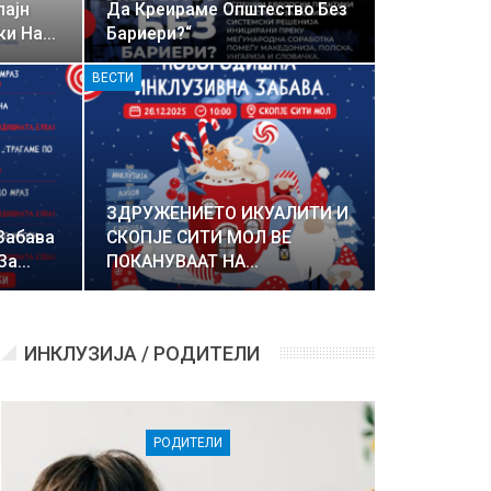
лајн
Да Креираме Општество Без
ки На…
Бариери?“
ВЕСТИ
ЗДРУЖЕНИЕТО ИКУАЛИТИ И
Забава
СКОПЈЕ СИТИ МОЛ ВЕ
 За…
ПОКАНУВААТ НА…
ИНКЛУЗИЈА / РОДИТЕЛИ
РОДИТЕЛИ