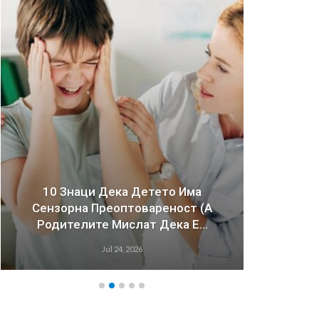
10 Знаци Дека Детето Има
Сензорна Преоптовареност (а
Зош
Родителите Мислат Дека Е…
Имаа
Jul 24, 2026