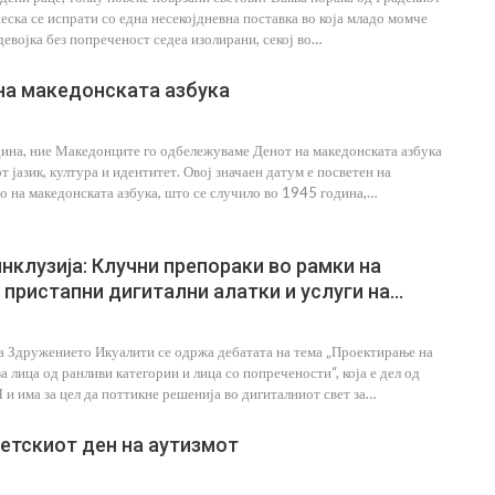
неска се испрати со една несекојдневна поставка во која младо момче
девојка без попреченост седеа изолирани, секој во…
 на македонската азбука
одина, ние Македонците го одбележуваме Денот на македонската азбука
 јазик, култура и идентитет. Овој значаен датум е посветен на
 на македонската азбука, што се случило во 1945 година,…
нклузија: Клучни препораки во рамки на
 пристапни дигитални алатки и услуги на…
а Здружението Икуалити се одржа дебатата на тема „Проектирање на
а лица од ранливи категории и лица со попречености“, која е дел од
 има за цел да поттикне решенија во дигиталниот свет за…
ветскиот ден на аутизмот