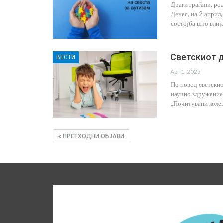
Драги граѓани, род
Денес, на 2 април,
состојба што влиј
Светскиот д
ВЕСТИ
Apr 1, 2025
По повод светскио
научно здружение 
„Почитувани колеш
ПРЕТХОДНИ ОБЈАВИ