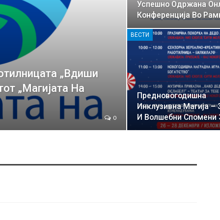
Успешно Одржaна Он
Конференција Во Рам
ВЕСТИ
отилницата „Вдиши
от „Магијата На
Предновогодишна
Инклузивна Магија – 
И Волшебни Спомени
0
РОДИТЕЛИ