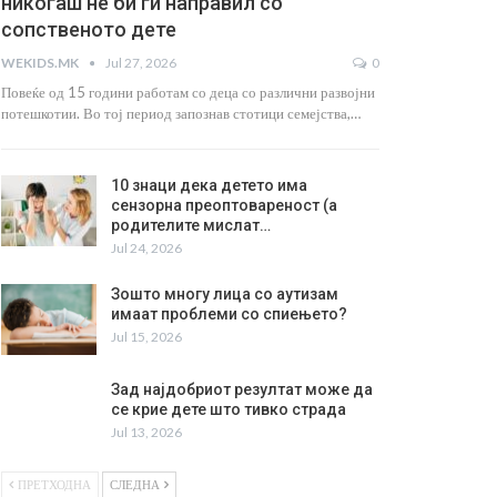
никогаш не би ги направил со
сопственото дете
WEKIDS.MK
Jul 27, 2026
0
Повеќе од 15 години работам со деца со различни развојни
потешкотии. Во тој период запознав стотици семејства,…
10 знаци дека детето има
сензорна преоптовареност (а
родителите мислат…
Jul 24, 2026
Зошто многу лица со аутизам
имаат проблеми со спиењето?
Jul 15, 2026
Зад најдобриот резултат може да
се крие дете што тивко страда
Jul 13, 2026
ПРЕТХОДНА
СЛЕДНА