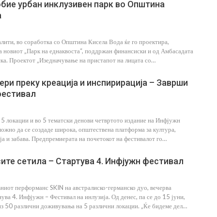
обие урбан инклузивен парк во Општина
а
ити, во соработка со Општина Кисела Вода ќе го проектира,
а новиот „Парк на еднаквоста“, поддржан финансиски и од Амбасадата
ка. Проектот „Изедначување на пристапот на лицата со…
ери преку креација и инспирирација – Заврши
фестивал
 5 локации и во 5 тематски денови четвртото издание на Инфјужн
можно да се создаде широка, општествена платформа за култура,
а
15 Работи Што Специјален
ја и забава. Предпремиерата на почетокот на фестивалот го…
Едукатор Никогаш Не Би Ги
…
Направил Со Сопственото Дете
сите сетила – Стартува 4. Инфјужн фестивал
Jul 27, 2026
ниот перформанс SKIN на австралиско-германско дуо, вечерва
ува 4. Инфјужн – Фестивал на инлузија. Од денес, па се до 15 јуни,
из 50 различни доживувања на 5 различни локации. „Ќе бидеме дел…