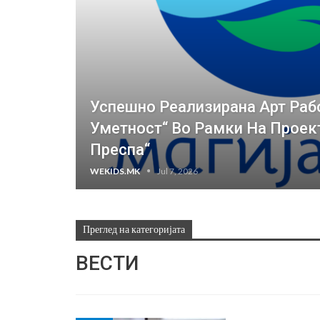
Успешно Реализирана Арт Раб
Уметност“ Во Рамки На Проект
Преспа“
WEKIDS.MK
Jul 7, 2026
Преглед на категоријата
ВЕСТИ
РОДИТЕЛИ