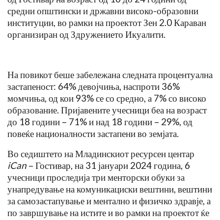
средни општински и државни високо-образовни
институции, во рамки на проектот Зен 2.0 Караван
организиран од Здружението Икуалити.
На повикот беше забележана следната процентуална
застапеност: 64% девојчиња, наспроти 36%
момчиња, од кои 93% се со средно, а 7% со високо
образование. Пријавените учесници беа на возраст
до 18 години – 71% и над 18 години – 29%, од
повеќе националности застапени во земјата.
Во седиштето на Младинскиот ресурсен центар
iCan
– Гостивар, на 31 јануари 2024 година, 6
учесници проследија три менторски обуки за
унапредување на комуникациски вештини, вештини
за самозастапување и ментално и физичко здравје, а
по завршување на истите и во рамки на проектот ќе