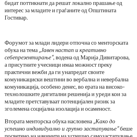
бидат поттикнати да решат локално прашање од
интерес за младите и граѓаните од Општината
Гостивар.
Форумот за млади лидери отпочна со менторската
обука на тема
„Јавен настап и креативно
себепрезентирање“
, водена од Марија Дивитарова,
а присутните учесници имаа можност преку
практични вежби да ги унапредат своите
комуникациски вештини во вербална и невербална
комуникација, особено денес, во ерата на високо-
технолошките дигитални решенија и уреди кои за
младите претставуваат потенцијален ризик за
зголемена социјална изолација и осаменост.
Втората менторска обука насловена
„Како до
успешно
индивидуално и групно застапување“
беше
посветено на начините на успешно самозастапување