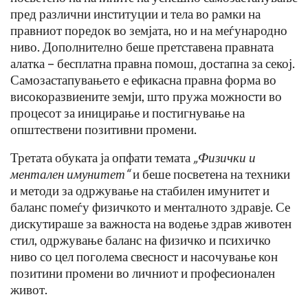
пред различни институции и тела во рамки на
правниот поредок во земјата, но и на меѓународно
ниво. Дополнително беше претставена правната
алатка – бесплатна правна помош, достапна за секој.
Самозастапувањето е ефикасна правна форма во
високоразвиените земји, што пружа можности во
процесот за иницирање и постигнување на
општествени позитивни промени.
Третата обуката ја опфати темата
„Физички и
ментален имунитет“
и беше посветена на техники
и методи за одржување на стабилен имунитет и
баланс помеѓу физичкото и менталното здравје. Се
дискутираше за важноста на водење здрав животен
стил, одржување баланс на физичко и психичко
ниво со цел поголема свесност и насочување кон
позитини промени во личниот и професионален
живот.