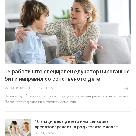
15 работи што специјален едукатор никогаш не
би ги направил со сопственото дете
WEKIDS.MK
Jul 27, 2026
0
Повеќе од 15 години работам со деца со различни развојни потешкотии.
Во тој период запознав стотици семејства,…
10 знаци дека детето има сензорна
преоптовареност (а родителите мислат…
Jul 24, 2026