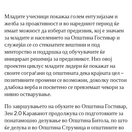
Младите учесници покажаа голем ентузијазам и
желба за проактивност и во наредниот период ќе
имаат можност да изберат предизвик, кој е значаен
за младите и населението на Општина Гостивар и
служејќи се со стекнатите вештини и под
менторство и поддршка од обучувачите ќе
иницираат решенија за предизвикот. Низ овој
проектен циклус младите лидери ќе покажат на
своите сограѓани од општината дека крајната цел –
позитивните промени се возможни, доколку постои
длабока верба и посветено се превземаат чекори за
нивно остварување.
По завршувањето на обуките во Општина Гостивар,
Зен 2.0 Караванот продолжува со подготовките за
понатамошно делување во Општина Битола, по што
ќе делува и во Општина Струмица и општините во