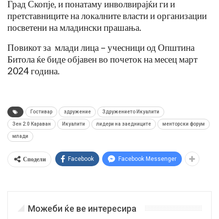
Град Скопје, и понатаму инволвирајќи ги и
претставниците на локалните власти и организации
посветени на младински прашања.
Повикот за млади лица – учесници од Општина
Битола ќе биде објавен во почеток на месец март
2024 година.
Гостивар
здружение
Здружението Икуалити
Зен 2.0 Караван
Икуалити
лидери на заедниците
менторски форум
млади
Сподели
Facebook
Facebook Messenger
Можеби ќе ве интересира