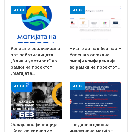
ВЕСТИ
ВЕСТИ
Успешно реализирана
Ништо за нас без нас –
арт работилницата
Успешно одржaна
„Вдиши уметност“ во
онлајн конференција
рамки на проектот
во рамки на проектот…
„Магијата…
ВЕСТИ
ВЕСТИ
Онлајн конференција
Предновогодишна
„Како да креираме
инклузивна магија –