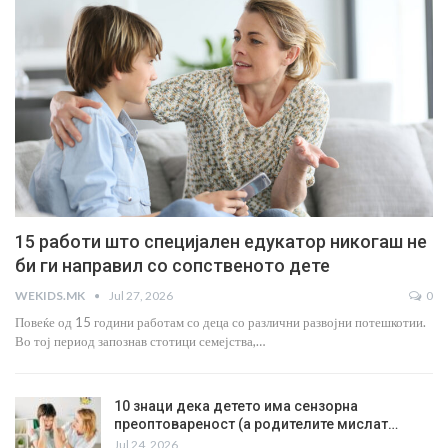
15 работи што специјален едукатор никогаш не
би ги направил со сопственото дете
WEKIDS.MK
Jul 27, 2026
0
Повеќе од 15 години работам со деца со различни развојни потешкотии.
Во тој период запознав стотици семејства,…
10 знаци дека детето има сензорна
преоптовареност (а родителите мислат…
Jul 24, 2026