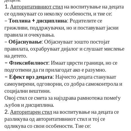
1.
Авторитативниот стил
на воспитување на децата
се одликуваат со неколку особености, и тие се:
–
Топлина + дисциплина
: Родителите се
грижливи, поддржувачки, но и поставуваат јасни
правила и очекувања.
–
Објаснување
: Објаснуваат зошто постојат
правилата, охрабруваат дијалог и слушаат мислење
на детето.
– Флексибилност
: Имаат цврсти граници, но се
подготвени да ги прилагодат ако е разумно.
– Ефект врз децата
: Најчесто децата стануваат
самоуверени, одговорни, со добра самоконтрола и
социјални вештини.
Овој стил се смета за најздрава рамнотежа помеѓу
љубов и дисциплина.
2.
Авторитарен стил
на воспитување на децата се
разликува од авторитативниот стил и тој се
одликува со свои особености. Тие се: