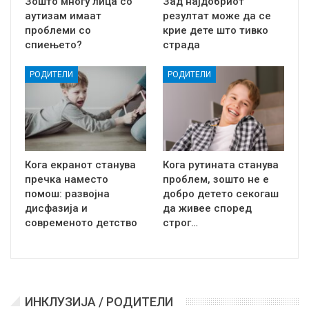
Зошто многу лица со
Зад најдобриот
аутизам имаат
резултат може да се
проблеми со
крие дете што тивко
спиењето?
страда
РОДИТЕЛИ
РОДИТЕЛИ
Кога екранот станува
Кога рутината станува
пречка наместо
проблем, зошто не е
помош: развојна
добро детето секогаш
дисфазија и
да живее според
современото детство
строг…
ИНКЛУЗИЈА / РОДИТЕЛИ