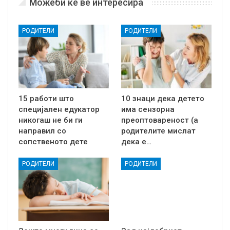
Можеби ќе ве интересира
РОДИТЕЛИ
РОДИТЕЛИ
15 работи што
10 знаци дека детето
специјален едукатор
има сензорна
никогаш не би ги
преоптовареност (а
направил со
родителите мислат
сопственото дете
дека е…
РОДИТЕЛИ
РОДИТЕЛИ