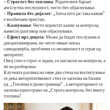
–
Строгост без топлина
: Родителите бараат
апсолутна послушност, често без објаснување.
–
Правила без дијалог
: „Затоа што јас така кажав“
е вообичаен пристап.
–
Казнување
: Често користат казни за контрола,
наместо разговор или објаснување.
–
Ефект врз децата
: Може да бидат послушни и
дисциплинирани, но често имаат ниска
самодоверба, проблеми со независност и страв од
авторитет.
Овој стил е строг и ладен, со нагласок на контрола, а
не на разбирање.
Клучната разлика на овие два стила на воспитување
се дека авторитативниот стил се заснова на баланс
од „Топлина и јасни граници“ , а авторитарниот се
заснова еднострано на „Строга контрола, без многу
топлина“.