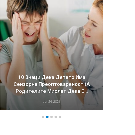
10 Знаци Дека Детето Има
Сензорна Преоптовареност (а
Зош
Родителите Мислат Дека Е…
Имаа
Jul 24, 2026