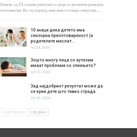
Повеќе од 15 години работам со деца со различни развојни
потешкотии. Во тој период запознав стотици семејства,…
10 знаци дека детето има
сензорна преоптовареност (а
родителите мислат…
Jul 24, 2026
Зошто многу лица со аутизам
имаат проблеми со спиењето?
Jul 15, 2026
Зад најдобриот резултат може да
се крие дете што тивко страда
Jul 13, 2026
ПРЕТХОДНА
СЛЕДНА