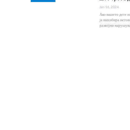
Jan 16, 2024
Ако вашето дете и
ја инхибира негов
развојни нарушува
Кога Екранот Станува Пречк
Наместо Помош: Развојна
Дисфазија И Современото
Jul 9, 2026