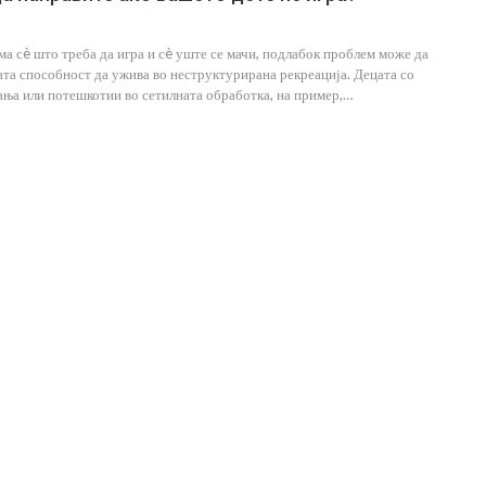
ма сè што треба да игра и сè уште се мачи, подлабок проблем може да
ата способност да ужива во неструктурирана рекреација. Децата со
ња или потешкотии во сетилната обработка, на пример,…
а
15 Работи Што Специјален
Едукатор Никогаш Не Би Ги
…
Направил Со Сопственото Дете
Jul 27, 2026