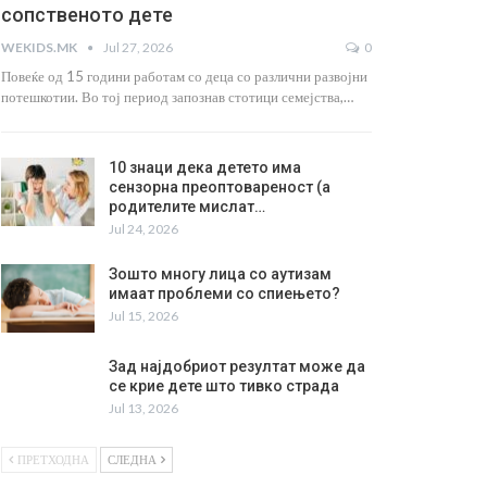
сопственото дете
WEKIDS.MK
Jul 27, 2026
0
Повеќе од 15 години работам со деца со различни развојни
потешкотии. Во тој период запознав стотици семејства,…
10 знаци дека детето има
сензорна преоптовареност (а
родителите мислат…
Jul 24, 2026
Зошто многу лица со аутизам
имаат проблеми со спиењето?
Jul 15, 2026
Зад најдобриот резултат може да
се крие дете што тивко страда
Jul 13, 2026
ПРЕТХОДНА
СЛЕДНА