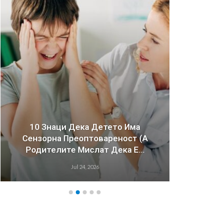
10 Знаци Дека Детето Има
Сензорна Преоптовареност (а
Зош
Родителите Мислат Дека Е…
Имаа
Jul 24, 2026