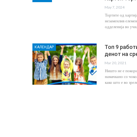
May 7, 2024
Тортите од хартиј
незаменлив елемен
одделенија во учи
Топ 9 работ
КАЛЕНДАР
денот на ср
Mar 20, 2021
Ништо не е покори
намачкано со чоко
Кога Екранот Станува Пречк
како што е во зре
Наместо Помош: Развојна
Дисфазија И Современото
Jul 9, 2026