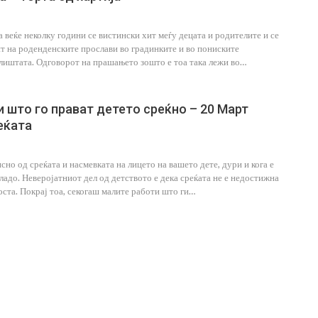
а веќе неколку години се вистински хит меѓу децата и родителите и се
т на роденденските прослави во градинките и во пониските
лиштата. Одговорот на прашањето зошто е тоа така лежи во…
и што го прават детето среќно – 20 Март
еќата
сно од среќата и насмевката на лицето на вашето дете, дури и кога е
ладо. Неверојатниот дел од детството е дека среќата не е недостижна
а
15 Работи Што Специјален
лоста. Покрај тоа, секогаш малите работи што ги…
Едукатор Никогаш Не Би Ги
…
Направил Со Сопственото Дете
Jul 27, 2026