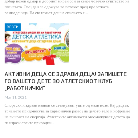
добар ноќен одмор и добриот мирен сон за секое човечко суштество на
планетата. Овој ден се одржува во петокот пред пролетната
рамноденица. На светскиот ден на спиењето е…
ВЕСТИ
АКТИВНИ ДЕЦА СЕ ЗДРАВИ ДЕЦА! ЗАПИШЕТЕ
ГО ВАШЕТО ДЕТЕ ВО АТЛЕТСКИОТ КЛУБ
„РАБОТНИЧКИ“
Mar 11, 2021
Спортски и здрави навики се стекнуваат уште од мали нозе. Кај децата,
трчањето придонесува за хармоничен развој на целото тело и исфрлање
на вишокот на енергија. Атлетските активности овозможуваат детето да
ги изрази своите природни…