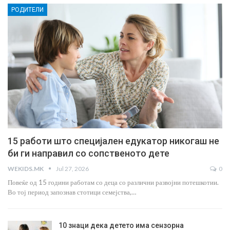
РОДИТЕЛИ
15 работи што специјален едукатор никогаш не
би ги направил со сопственото дете
WEKIDS.MK
Jul 27, 2026
0
Повеќе од 15 години работам со деца со различни развојни потешкотии.
Во тој период запознав стотици семејства,…
10 знаци дека детето има сензорна