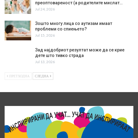
преоптовареност (а родителите мислат…
Jul 24, 2026
Зошто многу лица со аутизам имаат
проблеми со спиењето?
Jul 15, 2026
Зад најдобриот резултат може да се крие
дете што тивко страда
Jul 13, 2026
ПРЕТХОДНА
СЛЕДНА