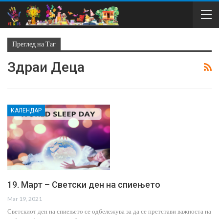
Преглед на Таг
Здраи Деца
КАЛЕНДАР
19. Март – Светски ден на спиењето
Mar 19, 2021
Светскиот ден на спиењето се одбележува за да се претстави важноста на