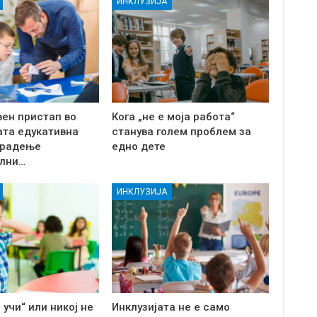
ИНКЛУЗИЈА
вен пристап во
Кога „не е моја работа“
ата едукативна
станува голем проблем за
 Градење
едно дете
лни…
ИНКЛУЗИЈА
 учи“ или никој не
Инклузијата не е само