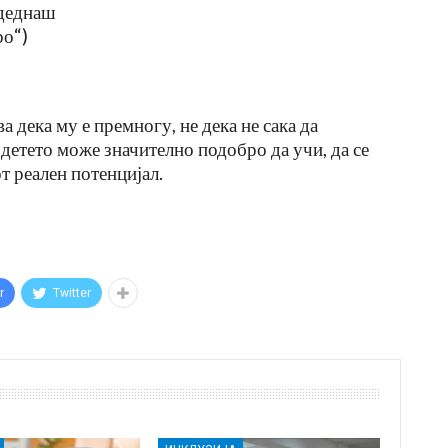
одеднаш
ро“)
а дека му е премногу, не дека не сака да
детето може значително подобро да учи, да се
т реален потенцијал.
r
Twitter