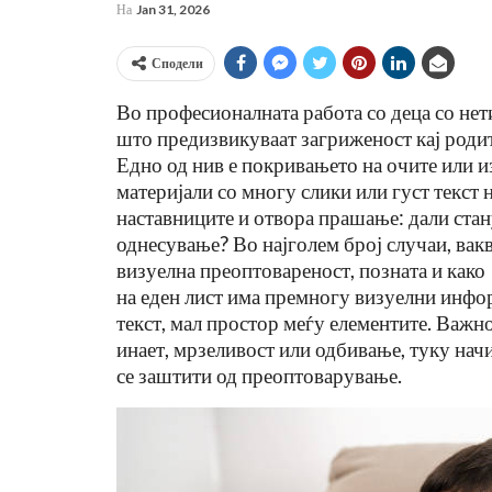
На
Jan 31, 2026
Сподели
Во професионалната работа со деца со нет
што предизвикуваат загриженост кај родит
Едно од нив е покривањето на очите или 
материјали со многу слики или густ текст 
наставниците и отвора прашање: дали стан
однесување? Во најголем број случаи, ваква
визуелна преоптовареност, позната и како
Кога Екранот Станува Пречк
на еден лист има премногу визуелни инфо
Наместо Помош: Развојна
текст, мал простор меѓу елементите. Важно 
Дисфазија И Современото
инает, мрзеливост или одбивање, туку начи
Jul 9, 2026
се заштити од преоптоварување.