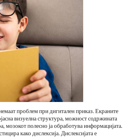
немаат проблем при дигитален приказ. Екраните
ојасна визуелна структура, можност содржината
оа, мозокот полесно ја обработува информацијата.
стицира како дислексија. Дислексијата е