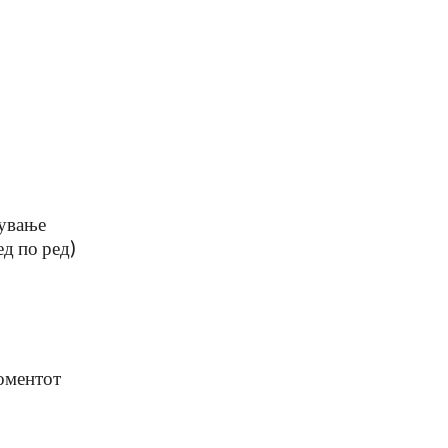
жување
ед по ред)
оментот