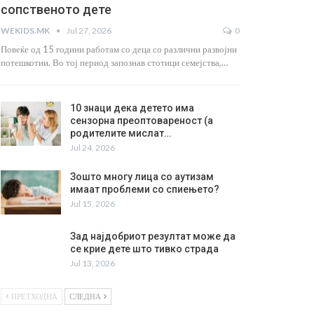
сопственото дете
WEKIDS.MK
Jul 27, 2026
0
Повеќе од 15 години работам со деца со различни развојни
потешкотии. Во тој период запознав стотици семејства,…
10 знаци дека детето има
сензорна преоптовареност (а
родителите мислат…
Jul 24, 2026
Зошто многу лица со аутизам
имаат проблеми со спиењето?
Jul 15, 2026
Зад најдобриот резултат може да
се крие дете што тивко страда
Jul 13, 2026
ПРЕТХОДНА
СЛЕДНА