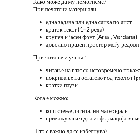
Како може да му помогнеме?
При печатени материјали:
една задача или една слика по лист
краток текст (1–2 реда)
крупен и јасен фонт (Arial, Verdana)
доволно празен простор меѓу редови
При читање и учење:
читање на глас со истовремено пока
покривање на остатокот од текстот (р
кратки паузи
Кога е можно:
користење дигитални материјали
прикажување една информација во м
Што е важно да се избегнува?