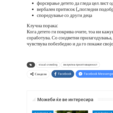
форсирање детето да гледа цел лист 
вербален притисок („погледни подоб
споредување со други деца
Клучна порака:
Кога детето ги покрива очите, тоа ни кажув
соработува. Со соодветни прилагодувања, 
чувствува побезбедно и да го покаже својо
visual crowding
визуелна преоптовареност
Сподели
Facebook
Facebook Messenge
Можеби ќе ве интересира