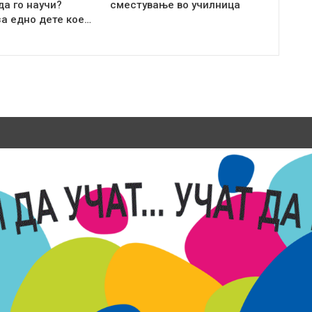
да го научи?
сместување во училница
за едно дете кое…