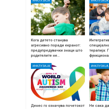
ИНКЛУЗИЈА
ИНКЛУЗИЈА
Кога детето станува
Интеграти
агресивно поради екранот:
специјалн
предупредувачки знаци што
терапија:
родителите не…
функциона
ИНКЛУЗИЈА
ИНКЛУЗИЈА
Денес го означува почетокот
Не сака да