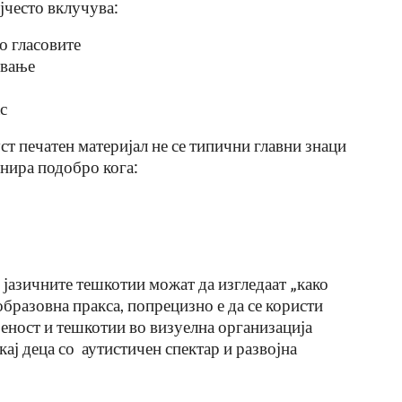
јчесто вклучува:
о гласовите
ување
ас
т печатен материјал не се типични главни знаци
онира подобро кога:
и јазичните тешкотии можат да изгледаат „како
 образовна пракса, попрецизно е да се користи
еност и тешкотии во визуелна организација
 кај деца со аутистичен спектар и развојна