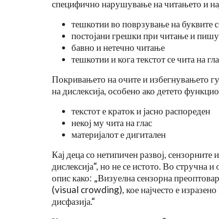
специфично нарушување на читањето и на
тешкотии во поврзување на буквите с
постојани грешки при читање и пиш
бавно и нетечно читање
тешкотии и кога текстот се чита на гл
Покривањето на очите и избегнувањето гус
на дислексија, особено ако детето функци
текстот е краток и јасно распореден
некој му чита на глас
материјалот е дигитален
Кај деца со нетипичен развој, сензорните 
дислексија“, но не се истото. Во стручна и
опис како: „Визуелна сензорна преоптовар
(visual crowding), кое најчесто е изразено
дисфазија.“