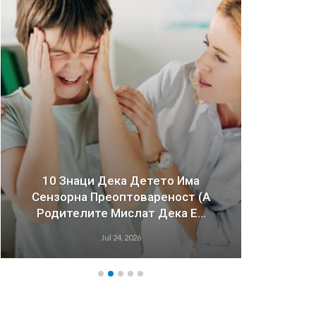
10 Знаци Дека Детето Има
Сензорна Преоптовареност (а
Зош
Родителите Мислат Дека Е…
Имаа
Jul 24, 2026