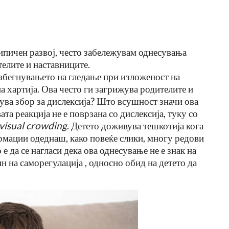
ипичен развој, често забележувам однесувања
елите и наставниците.
избегнувањето на гледање при изложеност на
на хартија. Ова често ги загрижува родителите и
ува збор за дислексија? Што всушност значи ова
та реакција не е поврзана со дислексија, туку со
visual crowding
. Детето доживува тешкотија кога
а
15 Работи Што Специјален
рмации одеднаш, како повеќе слики, многу редови
Едукатор Никогаш Не Би Ги
е да се нагласи дека ова однесување не е знак на
…
Направил Со Сопственото Дете
н на саморегулација , односно обид на детето да
Jul 27, 2026