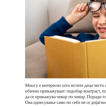
Многу е интересно што истите деца често 
обично прикажуваат: подобар контраст, п
да се прикажува чекор по чекор. Поради т
Ова однесување само по себе не се дијагно