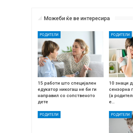
Можеби ќе ве интересира
РОДИТЕЛИ
РОДИТЕЛИ
15 работи што специјален
10 знаци д
едукатор никогаш не би ги
сензорна 
направил со сопственото
(а родител
дете
е…
РОДИТЕЛИ
РОДИТЕЛИ