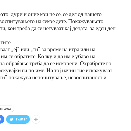
то, дури и оние кои не се, се дел од нашето
д воспитувањето на секое дете. Покажувањето
, кои треба да се негуваат кај децата, за еден ден
угите
аат „еј“ или „ти“ за време на игра или на
 им се обратите. Колку и да им е убаво на
на обраќање треба да се искорени. Охрабрете го
рекувајќи ги по име. На тој начин тие искажуваат
, ти“ покажува непочитување, невоспитаност и
ни деца
r
Twitter