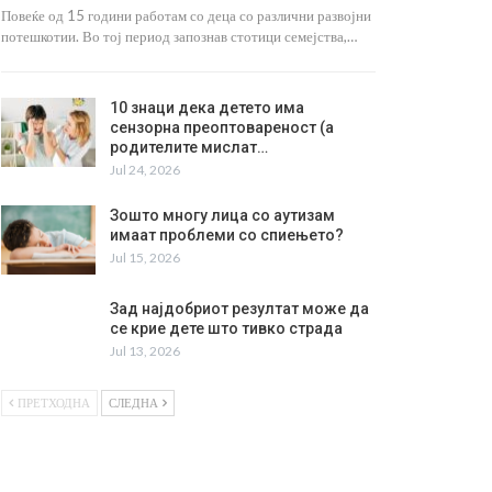
Повеќе од 15 години работам со деца со различни развојни
потешкотии. Во тој период запознав стотици семејства,…
10 знаци дека детето има
сензорна преоптовареност (а
родителите мислат…
Jul 24, 2026
Зошто многу лица со аутизам
имаат проблеми со спиењето?
Jul 15, 2026
Зад најдобриот резултат може да
се крие дете што тивко страда
Jul 13, 2026
ПРЕТХОДНА
СЛЕДНА