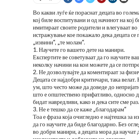
Во какви луѓе ќе пораснат децата во голем
кој биле воспитувани и од начинот на кој 
имитираат своите родители и влегуваат во
истражување кое покажало дека децата се 
„извини“, „те молам“.
1. Научете го вашето дете на манири.
Експертите ве советуваат да го научите ва
неколку начини на кои можете да се потпре
2. Не дозволувајте да коментираат за физи
Децата се најдобри критичари, така велат. 
ува Пречка
15 Работи Што Специјален
ум, што често може да доведе до непријатн
Развојна
Едукатор Никогаш Не Би Ги
ременото…
Направил Со Сопственото Д
што е општествено прифатливо, односно д
бидат навредливи, како и дека сите сме раз
Jul 27, 2026
3. Не е тешко да се каже „благодарам“
Тоа е фраза која очигледно е најтешка за 
да го научите да биде благодарно. Без огл
во добри манири, а децата мора да научат 
наклонетоста и добрината на другите.