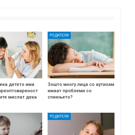
РОДИТЕЛИ
ека детето има
Зошто многу лица со аутизам
преоптовареност
имаат проблеми со
ите мислат дека
спиењето?
РОДИТЕЛИ