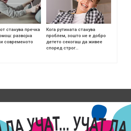
от станува пречка
Кога рутината станува
омош: развојна
проблем, зошто не е добро
 и современото
детето секогаш да живее
според строг…