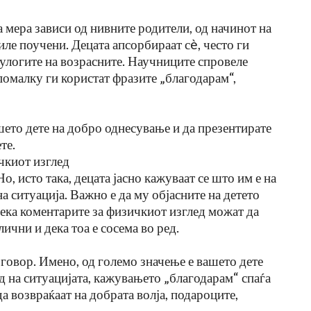
а мера зависи од нивните родители, од начинот на
биле поучени. Децата апсорбираат сè, често ги
 улогите на возрасните. Научниците спровеле
помалку ги користат фразите „благодарам“,
шето дете на добро однесување и да презентирате
те.
чкиот изглед
Но, исто така, децата јасно кажуваат се што им е на
10 Знаци Дека Детето Има
а ситуација. Важно е да му објасните на детето
Сензорна Преоптовареност (а
ете
Родителите Мислат Дека Е…
ека коментарите за физичкиот изглед можат да
лични и дека тоа е сосема во ред.
Jul 24, 2026
изговор. Имено, од големо значење е вашето дете
ед на ситуацијата, кажувањето „благодарам“ спаѓа
да возвраќаат на добрата волја, подароците,