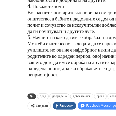
4. Покажете почит
Возрасните, постарите членови на семејство
општество, а бабите и дедовците се дел о
почит и сочувство се исклучителни доблести
да ги почитуваат и другите луѓе.
5. Научете ги како да им се обраќаат на др
Можеби е интересно за децата да се нарекув
училиште, но ова не е најдобриот начин да
родителите во одреден период, овој начин 
вашето дете да им се обраќа на другите на
одредена почит, додека обраќањето со „еј
непристојност.
деца
добри деца
добри манири
среќа
среќ
Сподели
Facebook
Facebook Messenge