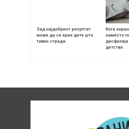
Зад најдобриот резултат
Кога екран
може да се крие дете што
наместо п
тивко страда
дисфазија
детство