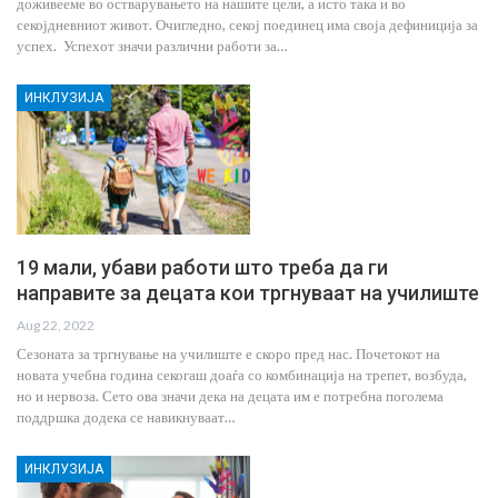
доживееме во остварувањето на нашите цели, а исто така и во
секојдневниот живот. Очигледно, секој поединец има своја дефиниција за
успех. Успехот значи различни работи за…
ИНКЛУЗИЈА
19 мали, убави работи што треба да ги
направите за децата кои тргнуваат на училиште
Aug 22, 2022
Сезоната за тргнување на училиште е скоро пред нас. Почетокот на
новата учебна година секогаш доаѓа со комбинација на трепет, возбуда,
но и нервоза. Сето ова значи дека на децата им е потребна поголема
поддршка додека се навикнуваат…
ИНКЛУЗИЈА