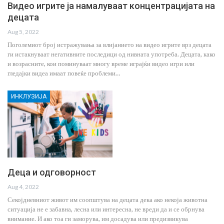
Видео игрите ја намалуваат концентрацијата на
децата
Aug 5, 2022
Поголемиот број истражувања за влијанието на видео игрите врз децата
ги истакнуваат негативните последици од нивната употреба. Децата, како
и возрасните, кои поминуваат многу време играјќи видео игри или
гледајки видеа имаат повеќе проблеми…
ИНКЛУЗИЈА
Деца и одговорност
Aug 4, 2022
Секојдневниот живот им соопштува на децата дека ако некоја животна
ситуација не е забавна, лесна или интересна, не вреди да и се обрнува
внимание. И ако тоа ги заморува, им досадува или предизвикува