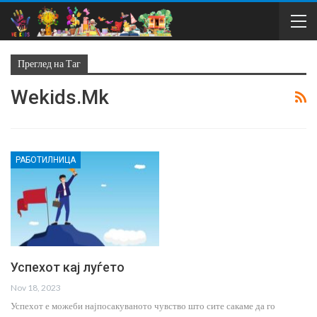
Преглед на Таг
Wekids.mk
РАБОТИЛНИЦА
Успехот кај луѓето
Nov 18, 2023
Успехот е можеби најпосакуваното чувство што сите сакаме да го