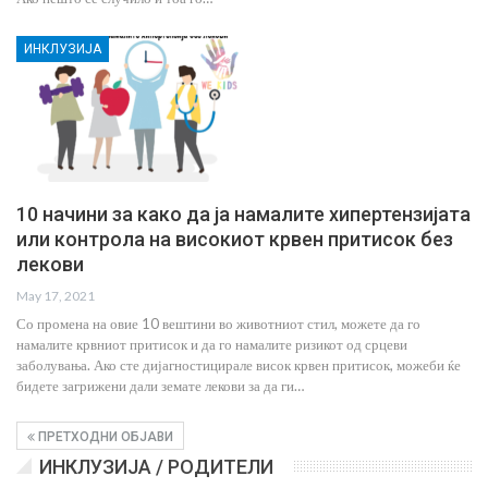
ИНКЛУЗИЈА
10 начини за како да ја намалите хипертензијата
или контрола на високиот крвен притисок без
лекови
May 17, 2021
Со промена на овие 10 вештини во животниот стил, можете да го
намалите крвниот притисок и да го намалите ризикот од срцеви
заболувања. Ако сте дијагностицирале висок крвен притисок, можеби ќе
бидете загрижени дали земате лекови за да ги…
ПРЕТХОДНИ ОБЈАВИ
ИНКЛУЗИЈА / РОДИТЕЛИ