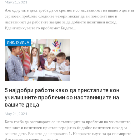
May 21, 2021
Ако одлучите дека треба да се сретнете со наставникот на вашето дете за
сериозен проблем, следниве чекори можат да ви помогнат вие и
наставникот да работите заедно за да добиете позитивен исход.
Идентификувајте го проблемот Бидете…
ИНКЛУЗИЈА
5 најдобри работи како да пристапите кон
училишните проблеми со наставниците на
вашите деца
May 21, 2021
Кога треба да разговарате со наставниците за проблеми во училиштето,
мирниот и позитивен пристап веројатно ќе добие позитивен исход за
вашето дете. Еве што да направите: 1. Направете пауза за да се смирите
Ако нешто се случило и тоа го…