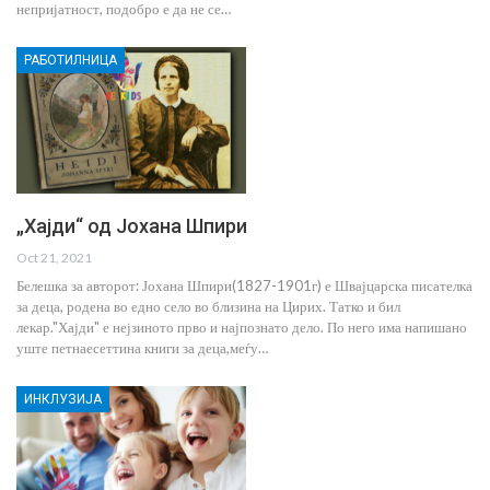
непријатност, подобро е да не се…
РАБОТИЛНИЦА
„Хајди“ од Јохана Шпири
Oct 21, 2021
Белешка за авторот: Јохана Шпири(1827-1901г) е Швајцарска писателка
за деца, родена во едно село во близина на Цирих. Татко и бил
лекар."Хајди" е нејзиното прво и најпознато дело. По него има напишано
уште петнаесеттина книги за деца,меѓу…
ИНКЛУЗИЈА