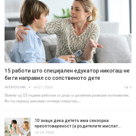
15 работи што специјален едукатор никогаш не
би ги направил со сопственото дете
WEKIDS.MK
Jul 27, 2026
0
Повеќе од 15 години работам со деца со различни развојни потешкотии.
Во тој период запознав стотици семејства,…
10 знаци дека детето има сензорна
преоптовареност (а родителите мислат…
Jul 24, 2026