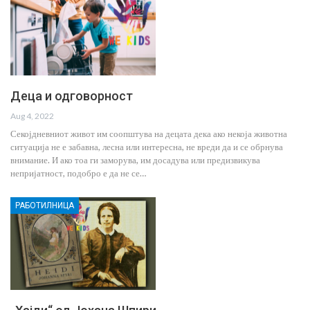
Деца и одговорност
Aug 4, 2022
Секојдневниот живот им соопштува на децата дека ако некоја животна
ситуација не е забавна, лесна или интересна, не вреди да и се обрнува
внимание. И ако тоа ги заморува, им досадува или предизвикува
непријатност, подобро е да не се…
РАБОТИЛНИЦА