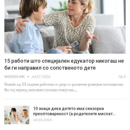
15 работи што специјален едукатор никогаш не
би ги направил со сопственото дете
WEKIDS.MK
Jul 27, 2026
0
Повеќе од 15 години работам со деца со различни развојни потешкотии.
Во тој период запознав стотици семејства,…
10 знаци дека детето има сензорна
преоптовареност (а родителите мислат…
Jul 24, 2026