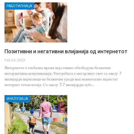
РАБОТИЛНИЦА
Позитивни и негативни влијанија од интернетот
Feb 24, 2023
Интернетот е глобална мрежа која главно обезбедува безжична
интерактивна комуникација. Употребата е низ целиот свет со околу 7
милијарди корисници на безжични уреди кои моментално користат
интернет технологија. Со околу 7,7 милијарди луѓе…
ИНКЛУЗИЈА