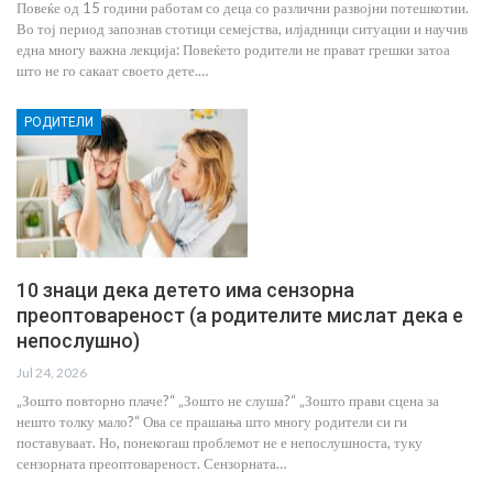
Повеќе од 15 години работам со деца со различни развојни потешкотии.
Во тој период запознав стотици семејства, илјадници ситуации и научив
една многу важна лекција: Повеќето родители не прават грешки затоа
што не го сакаат своето дете.…
РОДИТЕЛИ
10 знаци дека детето има сензорна
преоптовареност (а родителите мислат дека е
непослушно)
Jul 24, 2026
„Зошто повторно плаче?“ „Зошто не слуша?“ „Зошто прави сцена за
нешто толку мало?“ Ова се прашања што многу родители си ги
поставуваат. Но, понекогаш проблемот не е непослушноста, туку
сензорната преоптовареност. Сензорната…