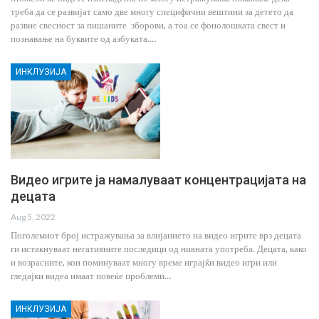
треба да се развијат само две многу специфични вештини за детето да
развие свесност за пишаните зборови, а тоа се фонолошката свест и
познавање на буквите од азбуката.…
ИНКЛУЗИЈА
Видео игрите ја намалуваат концентрацијата на
децата
Aug 5, 2022
Поголемиот број истражувања за влијанието на видео игрите врз децата
ги истакнуваат негативните последици од нивната употреба. Децата, како
и возрасните, кои поминуваат многу време играјќи видео игри или
гледајки видеа имаат повеќе проблеми…
ИНКЛУЗИЈА