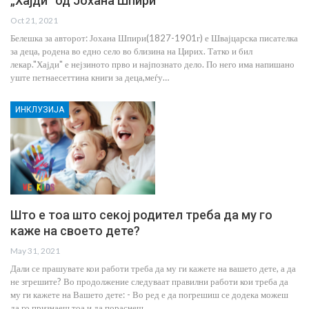
„Хајди“ од Јохана Шпири
Oct 21, 2021
Белешка за авторот: Јохана Шпири(1827-1901г) е Швајцарска писателка
за деца, родена во едно село во близина на Цирих. Татко и бил
лекар."Хајди" е нејзиното прво и најпознато дело. По него има напишано
уште петнаесеттина книги за деца,меѓу…
ИНКЛУЗИЈА
Што е тоа што секој родител треба да му го
каже на своето дете?
May 31, 2021
Дали се прашувате кои работи треба да му ги кажете на вашето дете, а да
не згрешите? Во продолжение следуваат правилни работи кои треба да
му ги кажете на Вашето дете: - Во ред е да погрешиш се додека можеш
да го признаеш тоа и да пораснеш…