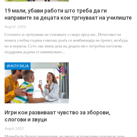
19 мали, убави работи што треба да ги
направите за децата кои тргнуваат на училиште
Aug 22, 2022
Сезоната за тргнување на училиште е скоро пред нас. Почетокот на
новата учебна година секогаш доаѓа со комбинација на трепет, возбуда,
но и нервоза. Сето ова значи дека на децата им е потребна поголема
поддршка додека се навикнуваат…
ИНКЛУЗИЈА
Игри кои развиваат чувство за зборови,
слогови и звуци
Aug 6, 2022
Можеби ќе бидете изненадени, но многу истражувања покажале дека