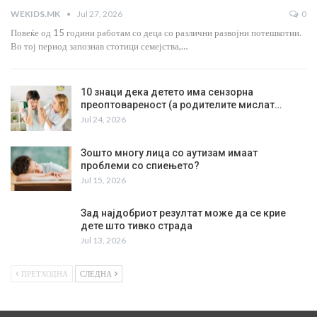
WEKIDS.MK
Jul 27, 2026
0
Повеќе од 15 години работам со деца со различни развојни потешкотии.
Во тој период запознав стотици семејства,…
10 знаци дека детето има сензорна
преоптовареност (а родителите мислат…
Jul 24, 2026
Зошто многу лица со аутизам имаат
проблеми со спиењето?
Jul 15, 2026
Зад најдобриот резултат може да се крие
дете што тивко страда
Jul 13, 2026
ПРЕТХОДНА
СЛЕДНА