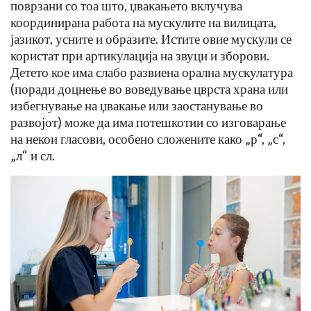
поврзани со тоа што, џвакањето вклучува
координирана работа на мускулите на вилицата,
јазикот, усните и образите. Истите овие мускули се
користат при артикулација на звуци и зборови.
Детето кое има слабо развиена орална мускулатура
(поради доцнење во воведување цврста храна или
избегнување на џвакање или заостанување во
развојот) може да има потешкотии со изговарање
на некои гласови, особено сложените како „р“, „с“,
„л“ и сл.