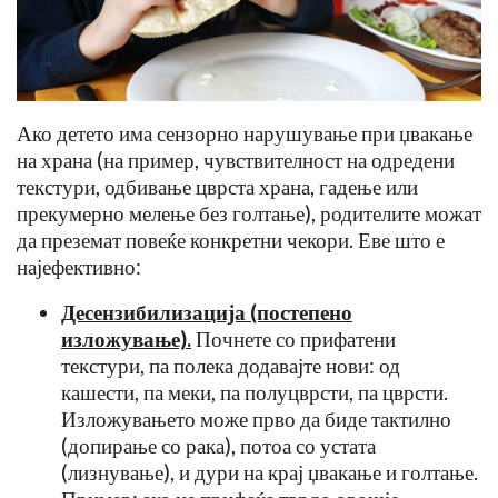
Ако детето има сензорно нарушување при џвакање
на храна (на пример, чувствителност на одредени
текстури, одбивање цврста храна, гадење или
прекумерно мелење без голтање), родителите можат
да преземат повеќе конкретни чекори. Еве што е
најефективно:
Десензибилизација (постепено
изложување)
.
Почнете со прифатени
текстури, па полека додавајте нови: од
кашести, па меки, па полуцврсти, па цврсти.
Изложувањето може прво да биде тактилно
(допирање со рака), потоа со устата
(лизнување), и дури на крај џвакање и голтање.