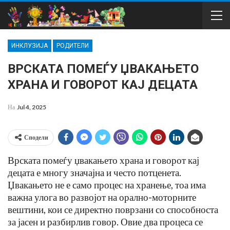
ИНКЛУЗИЈА
РОДИТЕЛИ
ВРСКАТА ПОМЕЃУ ЏВАКАЊЕТО
ХРАНА И ГОВОРОТ КАЈ ДЕЦАТА
На
Jul 4, 2025
Сподели
Врската помеѓу џвакањето храна и говорот кај
децата е многу значајна и често потценета.
Џвакањето не е само процес на хранење, тоа има
важна улога во развојот на орално-моторните
вештини, кои се директно поврзани со способноста
за јасен и разбирлив говор. Овие два процеса се