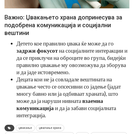
Важно: Џвакањето храна допринесува за
подобрена комуникација и социјални
вештини
Детето кое правилно џвака ќе може да го
задржи фокусот
на социјалните интеракции и
да се приклучи на оброците во група, бидејќи
правилно џвакање му овозможува да зборува
и да јаде истовремено.
Децата кои не ја совладале вештината на
џвакање често се опсесивни со јадење (јадат
многу бавно или ја одбиваат храната), што
може да ја наруши нивната
взаемна
комуникација
и да ја забави социјалната
интеграција.
џвакање
џвалање храна