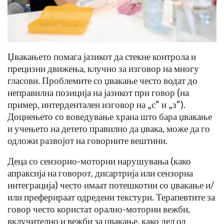
Џвакањето помага јазикот да стекне контрола и
прецизни движења, клучно за изговор на многу
гласови. Проблемите со џвакање често водат до
неправилна позиција на јазикот при говор (на
пример, интердентален изговор на „с“ и „з“).
Доцнењето со воведување храна што бара џвакање
и учењето на детето правилно да џвака, може да го
одложи развојот на говорните вештини.
Деца со сензорно-моторни нарушувања (како
апраксија на говорот, дисартрија или сензорна
интеграција) често имаат потешкотии со џвакање и/
или преферираат одредени текстури. Терапевтите за
говор често користат орално-моторни вежби,
вклучително и вежби за џвакање, како дел од