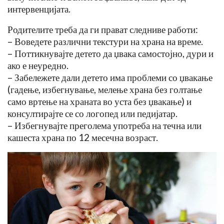
интервенцијата.
Родителите треба да ги прават следниве работи:
– Воведете различни текстури на храна на време.
– Поттикнувајте детето да џвака самостојно, дури и
ако е неуредно.
– Забележете дали детето има проблеми со џвакање
(гадење, избегнување, мелење храна без голтање
само вртење на храната во уста без џвакање) и
консултирајте се со логопед или педијатар.
– Избегнувајте преголема употреба на течна или
кашеста храна по 12 месечна возраст.