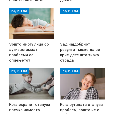
РОДИТЕЛИ
РОДИТЕЛИ
Зошто многу лица со
Зад најдобриот
аутизам имаат
резултат може да се
проблеми со
крие дете што тивко
спиењето?
страда
РОДИТЕЛИ
РОДИТЕЛИ
Кога екранот станува
Кога рутината станува
пречка наместо
проблем, зошто не е