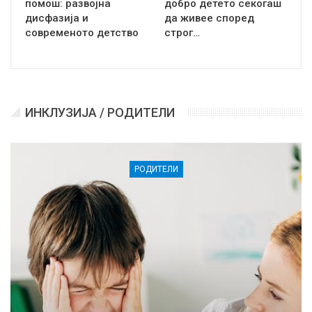
помош: развојна
добро детето секогаш
дисфазија и
да живее според
современото детство
строг…
ИНКЛУЗИЈА / РОДИТЕЛИ
РОДИТЕЛИ