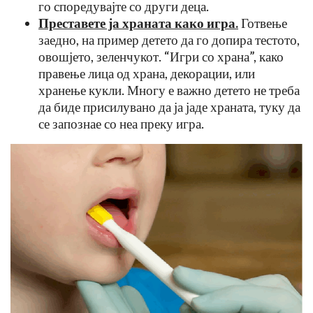
го споредувајте со други деца.
Преставете ја храната како игра.
Готвење
заедно, на пример детето да го допира тестото,
овошјето, зеленчукот. “Игри со храна”, како
правење лица од храна, декорации, или
хранење кукли. Многу е важно детето не треба
да биде присилувано да ја јаде храната, туку да
се запознае со неа преку игра.