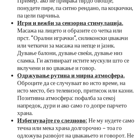
Пример: ако не прифаќа тврдо овошје,
понудете пире, па ситно рендано, па коцкички,
па цели парчиња.
Игри и вежби за сензорна стимулација
.
Масажа на лицето и образите со четка или
прст. “Орални играчки”, силиконски џвакачи
или четкичи за масажа на непце и јазик.
Дување балони, дување свеќи, дување низ
сламка. Ги активираат истите мускули што се
вклучени и во џвакање и говор.
Одржување рутина и мирна атмосфера.
Оброците да се случуваат во исто време, на
исто место, без телевизор, притисок или казни.
Позитивна атмосфера: пофалба за секој
напредок, дури и ако само го допре парчето
храна.
Избегнувајте го следново:
Не му нудете само
течна или мека храна долгорочно – тоа го
одложува развојот на џвакањето и говорот. Не