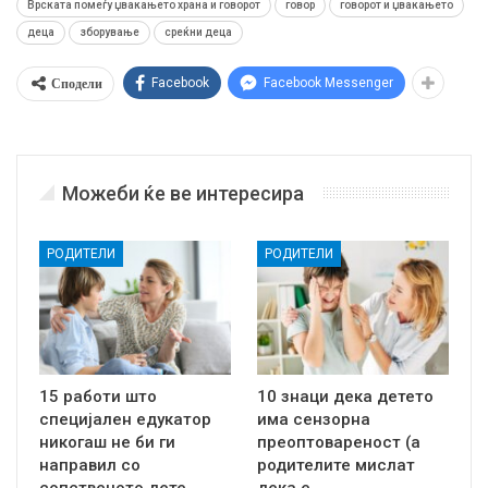
Врската помеѓу џвакањето храна и говорот
говор
говорот и џвакањето
деца
зборување
среќни деца
Сподели
Facebook
Facebook Messenger
Можеби ќе ве интересира
РОДИТЕЛИ
РОДИТЕЛИ
15 работи што
10 знаци дека детето
специјален едукатор
има сензорна
никогаш не би ги
преоптовареност (а
направил со
родителите мислат
сопственото дете
дека е…