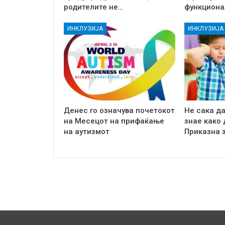
родителите не…
функциона
ИНКЛУЗИЈА
ИНКЛУЗИЈА
Денес го означува почетокот
Не сака да
на Месецот на прифаќање
знае како 
на аутизмот
Приказна 