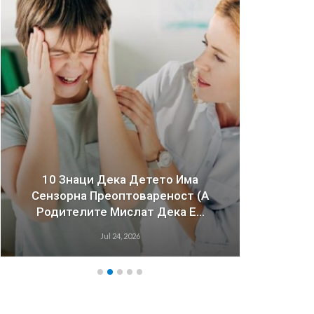
10 Знаци Дека Детето Има
Сензорна Преоптовареност (а
Зош
Родителите Мислат Дека Е…
Имаа
Jul 24, 2026