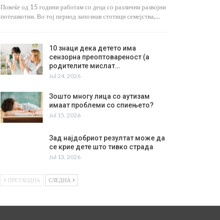
Повеќе од 15 години работам со деца со различни развојни
потешкотии. Во тој период запознав стотици семејства,…
10 знаци дека детето има
сензорна преоптовареност (а
родителите мислат…
Jul 24, 2026
Зошто многу лица со аутизам
имаат проблеми со спиењето?
Jul 15, 2026
Зад најдобриот резултат може да
се крие дете што тивко страда
Jul 13, 2026
ПРЕТХОДНА
СЛЕДНА