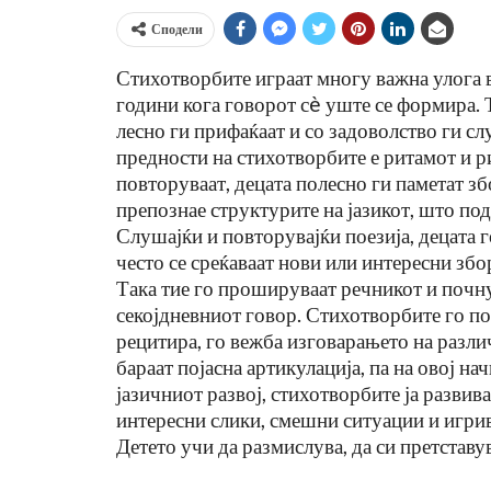
Сподели
Стихотворбите играат многу важна улога в
години кога говорот сè уште се формира. Т
лесно ги прифаќаат и со задоволство ги сл
предности на стихотворбите е ритамот и р
повторуваат, децата полесно ги паметат зб
препознае структурите на јазикот, што по
Слушајќи и повторувајќи поезија, децата г
често се среќаваат нови или интересни збо
Кога Екранот Станува Пречк
Така тие го прошируваат речникот и почну
Наместо Помош: Развојна
секојдневниот говор. Стихотворбите го по
Дисфазија И Современото
рецитира, го вежба изговарањето на разли
бараат појасна артикулација, па на овој на
Jul 9, 2026
јазичниот развој, стихотворбите ја развива
интересни слики, смешни ситуации и игрив
Детето учи да размислува, да си претставу