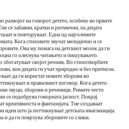
о развојот на говорот детето, особено во првите
ие се забавни, кратки и ритмични, па децата
ушаат и повторуваат. Една од најголемите
имата. Кога стиховите звучат мелодично и се
оровите. Ова му помага на детскиот мозок да ги
доцна го олеснува читањето и пишувањето.
о збогатуваат својот речник. Во стихотворбите
рови, кои децата ги учат природно и без притисок.
а
15 Работи Што Специјален
ваат да ги користат новите зборови во
Едукатор Никогаш Не Би Ги
ттикнуваат и правилниот изговор. Кога детето
…
Направил Со Сопственото Дете
чни звуци, зборови и реченици. Римите често
чин се подобрува говорната јасност. Покрај
Jul 27, 2026
ат креативноста и фантазијата. Тие создаваат
и идеи што ја поттикнуваат детската имагинација.
ва и да ги поврзува зборовите со слики.