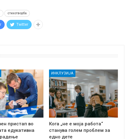
а
стихотворба
r
Twitter
ИНКЛУЗИЈА
вен пристап во
Кога „не е моја работа“
ата едукативна
станува голем проблем за
 Градење
едно дете