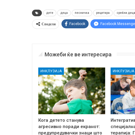
дете
деца
песничка
рецитира
среќни дец
Сподели
Facebook
Facebook Messenge
Можеби ќе ве интересира
ИНКЛУЗИЈА
ИНКЛУЗИЈА
Кога детето станува
Интеграти
агресивно поради екранот:
специјалн
предупредувачки знаци што
терапија: