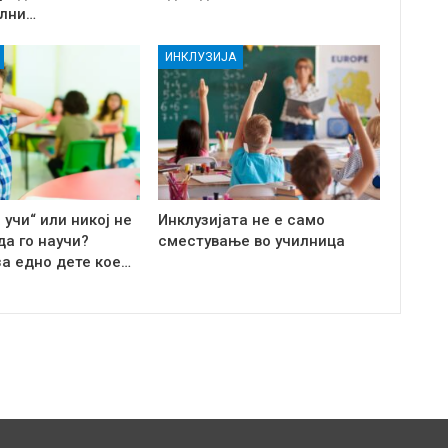
лни…
ИНКЛУЗИЈА
 учи“ или никој не
Инклузијата не е само
да го научи?
сместување во училница
за едно дете кое…