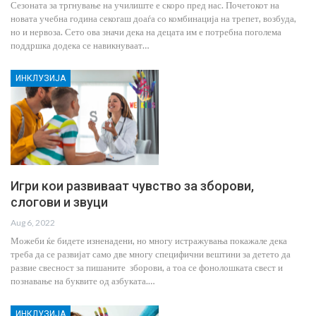
Сезоната за тргнување на училиште е скоро пред нас. Почетокот на
новата учебна година секогаш доаѓа со комбинација на трепет, возбуда,
но и нервоза. Сето ова значи дека на децата им е потребна поголема
поддршка додека се навикнуваат…
ИНКЛУЗИЈА
Игри кои развиваат чувство за зборови,
слогови и звуци
Aug 6, 2022
Можеби ќе бидете изненадени, но многу истражувања покажале дека
треба да се развијат само две многу специфични вештини за детето да
развие свесност за пишаните зборови, а тоа се фонолошката свест и
познавање на буквите од азбуката.…
ИНКЛУЗИЈА