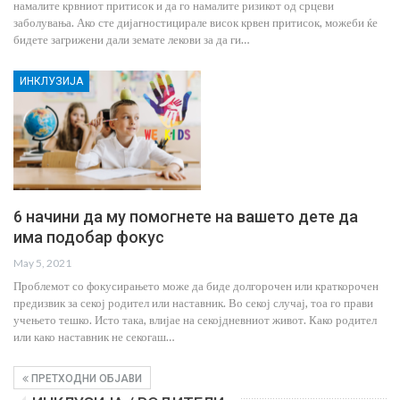
намалите крвниот притисок и да го намалите ризикот од срцеви
заболувања. Ако сте дијагностицирале висок крвен притисок, можеби ќе
бидете загрижени дали земате лекови за да ги…
ИНКЛУЗИЈА
6 начини да му помогнете на вашето дете да
има подобар фокус
May 5, 2021
Проблемот со фокусирањето може да биде долгорочен или краткорочен
предизвик за секој родител или наставник. Во секој случај, тоа го прави
учењето тешко. Исто така, влијае на секојдневниот живот. Како родител
или како наставник не секогаш…
ПРЕТХОДНИ ОБЈАВИ