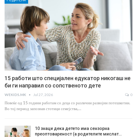
РОДИТЕЛИ
15 работи што специјален едукатор никогаш не
би ги направил со сопственото дете
WEKIDS.MK
Jul 27, 2026
0
Повеќе од 15 години работам со деца со различни развојни потешкотии.
Во тој период запознав стотици семејства,…
10 знаци дека детето има сензорна
преоптовареност (а родителите мислат…